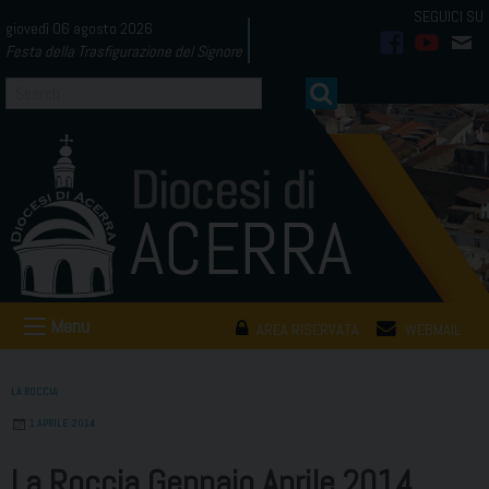
Skip
giovedì 06 agosto 2026
to
Festa della Trasfigurazione del Signore
facebook
youtub
mai
content
Menu
AREA RISERVATA
WEBMAIL
LA ROCCIA
1 APRILE 2014
La Roccia Gennaio Aprile 2014