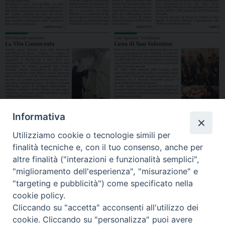
Informativa
Leggi “la Roccia” di Febbraio 2019
Utilizziamo cookie o tecnologie simili per
Clicca qui
finalità tecniche e, con il tuo consenso, anche per
altre finalità ("interazioni e funzionalità semplici",
Condividi…
"miglioramento dell'esperienza", "misurazione" e
"targeting e pubblicità") come specificato nella
cookie policy.
Cliccando su "accetta" acconsenti all'utilizzo dei
cookie. Cliccando su "personalizza" puoi avere
Febbraio2019