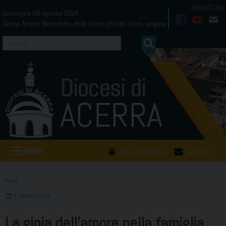
Skip
domenica 09 agosto 2026
to
Santa Teresa Benedetta della Croce (Edith) Stein, vergine
facebook
youtub
mai
content
Menu
AREA RISERVATA
WEBMAIL
NEWS
23 MAGGIO 2016
La gioia dell’amore nella famiglia