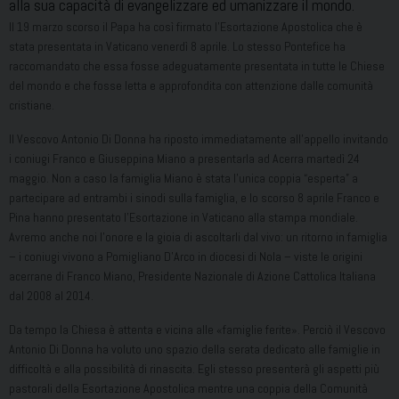
alla sua capacità di evangelizzare ed umanizzare il mondo.
Il 19 marzo scorso il Papa ha così firmato l’Esortazione Apostolica che è
stata presentata in Vaticano venerdì 8 aprile. Lo stesso Pontefice ha
raccomandato che essa fosse adeguatamente presentata in tutte le Chiese
del mondo e che fosse letta e approfondita con attenzione dalle comunità
cristiane.
Il Vescovo Antonio Di Donna ha riposto immediatamente all’appello invitando
i coniugi Franco e Giuseppina Miano a presentarla ad Acerra martedì 24
maggio. Non a caso la famiglia Miano è stata l’unica coppia “esperta” a
partecipare ad entrambi i sinodi sulla famiglia, e lo scorso 8 aprile Franco e
Pina hanno presentato l’Esortazione in Vaticano alla stampa mondiale.
Avremo anche noi l’onore e la gioia di ascoltarli dal vivo: un ritorno in famiglia
– i coniugi vivono a Pomigliano D’Arco in diocesi di Nola – viste le origini
acerrane di Franco Miano, Presidente Nazionale di Azione Cattolica Italiana
dal 2008 al 2014.
Da tempo la Chiesa è attenta e vicina alle «famiglie ferite». Perciò il Vescovo
Antonio Di Donna ha voluto uno spazio della serata dedicato alle famiglie in
difficoltà e alla possibilità di rinascita. Egli stesso presenterà gli aspetti più
pastorali della Esortazione Apostolica mentre una coppia della Comunità