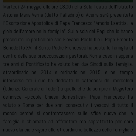
Martedì 24 maggio alle ore 18.00 nella Sala Teatro dell’Istituto
Antonia Maria Verna (detto Palladino) di Acerra sarà presentata
l’Esortazione Apostolica di Papa Francesco “Amoris Laetitia, la
gioia dell’amore nella famiglia”. Sulla scia dei Papi che lo hanno
preceduto, in particolare san Giovanni Paolo II e il Papa Emerito
Benedetto XVI, il Santo Padre Francesco ha posto la famiglia al
centro delle sue preoccupazioni pastorali. Non a caso in appena
tre anni di Pontificato ha voluto ben due Sinodi sulla famiglia,
straordinario nel 2014 e ordinario nel 2015, e nel tempo
intercorso tra i due ha dedicato le catechesi del mercoledì
(Udienza Generale ai fedeli) a quella che da sempre il Magistero
definisce «piccola Chiesa domestica». Papa Francesco ha
voluto a Roma per due anni consecutivi i vescovi di tutto il
mondo perché si confrontassero sulle sfide nuove che la
famiglia è chiamata ad affrontare ma soprattutto per dare
nuovo slancio e vigore alla straordinaria bellezza della famiglia e