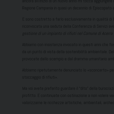
ancora all’inizio di un nuovo anno mi tocca aggiungere 
Regione Campania in quasi un decennio di Episcopato a
E sono costretto a farlo esclusivamente in qualità di
riconvocata una seduta della Conferenza di Servizi 
gestione di un impianto di rifiuti nel Comune di Acerra
Abbiamo con insistenza invocato in questi anni che fo
da un punto di vista della sostenibilità ambientale. D
provocate dallo scempio e dal dramma umanitario amb
Abbiamo ripetutamente denunciato lo «sconcerto» per la 
stoccaggio di rifiuti».
Ma voi avete preferito guardare il “dito” della burocrazi
profitto. E continuate con ostinazione a non volere ved
valorizzarne le ricchezze artistiche, ambientali, arch