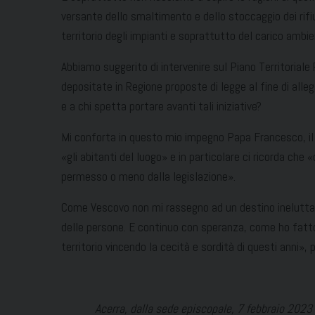
versante dello smaltimento e dello stoccaggio dei rifiu
territorio degli impianti e soprattutto del carico ambie
Abbiamo suggerito di intervenire sul Piano Territoriale
depositate in Regione proposte di legge al fine di alle
e a chi spetta portare avanti tali iniziative?
Mi conforta in questo mio impegno Papa Francesco, il
«gli abitanti del luogo» e in particolare ci ricorda che 
permesso o meno dalla legislazione».
Come Vescovo non mi rassegno ad un destino ineluttabi
delle persone. E continuo con speranza, come ho fatto t
territorio vincendo la cecità e sordità di questi anni»,
Acerra, dalla sede episcopale, 7 febbraio 2023