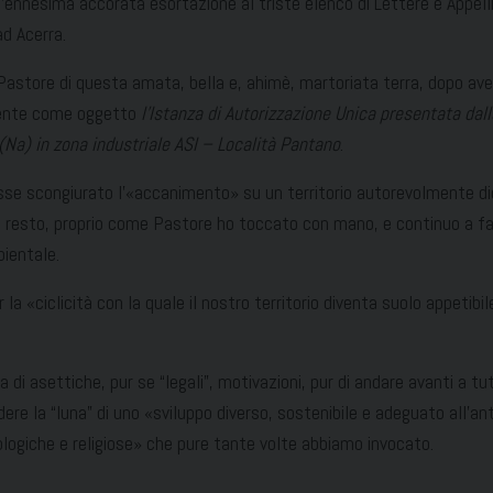
l’ennesima accorata esortazione al triste elenco di Lettere e Appell
d Acerra.
 Pastore di questa amata, bella e, ahimè, martoriata terra, dopo av
avente come oggetto
l’Istanza di Autorizzazione Unica presentata dalla
 (Na) in zona industriale ASI – Località Pantano
.
sse scongiurato l’«accanimento» su un territorio autorevolmente dic
el resto, proprio come Pastore ho toccato con mano, e continuo a far
ientale.
«ciclicità con la quale il nostro territorio diventa suolo appetibile
a di asettiche, pur se “legali”, motivazioni, pur di andare avanti a tut
ere la “luna” di uno «sviluppo diverso, sostenibile e adeguato all’an
eologiche e religiose» che pure tante volte abbiamo invocato.