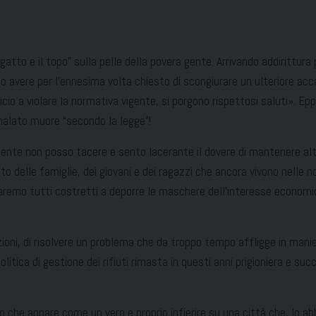
l gatto e il topo” sulla pelle della povera gente. Arrivando addiritt
avere per l’ennesima volta chiesto di scongiurare un ulteriore accan
icio a violare la normativa vigente, si porgono rispettosi saluti». E
malato muore “secondo la legge”!
gente non posso tacere e sento lacerante il dovere di mantenere alta
o delle famiglie, dei giovani e dei ragazzi che ancora vivono nelle n
 saremo tutti costretti a deporre le maschere dell’interesse econom
zioni, di risolvere un problema che da troppo tempo affligge in manie
itica di gestione dei rifiuti rimasta in questi anni prigioniera e su
lo che appare come un vero e proprio infierire su una città che, lo 