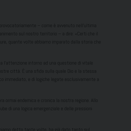
ura provocatoriamente – come è avvenuto nell’ultima
imento sul nostro territorio – a dire: «Certi che il
ppure, quante volte abbiamo imparato dalla storia che
 l’attenzione intorno ad una questione di vitale
ostre città. È una sfida sulla quale Dio e la stessa
ico immediato, e di logiche legate esclusivamente a
ra ormai endemica e cronica la nostra regione. Allo
ccube di una logica emergenziale e delle pressioni
abbiamo detto tante volte, ha già dato tanto sul