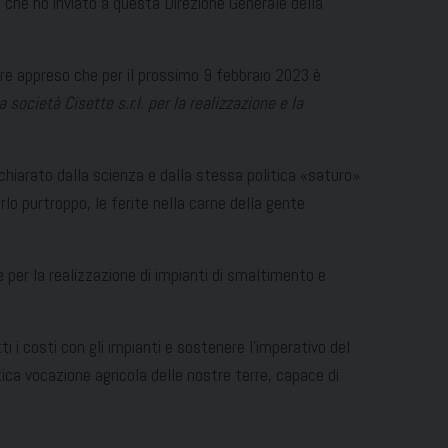
i che ho inviato a questa Direzione Generale della
ere appreso che per il prossimo 9 febbraio 2023 è
 società Cisette s.r.l. per la realizzazione e la
hiarato dalla scienza e dalla stessa politica «saturo»
lo purtroppo, le ferite nella carne della gente
 per la realizzazione di impianti di smaltimento e
ti i costi con gli impianti e sostenere l’imperativo del
tica vocazione agricola delle nostre terre, capace di