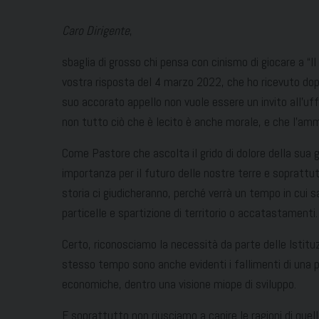
Caro Dirigente
,
sbaglia di grosso chi pensa con cinismo di giocare a “I
vostra risposta del 4 marzo 2022, che ho ricevuto dopo 
suo accorato appello non vuole essere un invito all’uff
non tutto ciò che è lecito è anche morale, e che l’am
Come Pastore che ascolta il grido di dolore della sua 
importanza per il futuro delle nostre terre e soprattutt
storia ci giudicheranno, perché verrà un tempo in cui
particelle e spartizione di territorio o accatastamenti.
Certo, riconosciamo la necessità da parte delle Istitu
stesso tempo sono anche evidenti i fallimenti di una pol
economiche, dentro una visione miope di sviluppo.
E soprattutto non riusciamo a capire le ragioni di quel