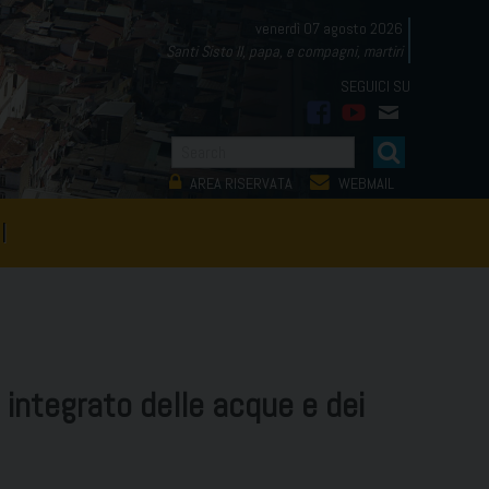
venerdì 07 agosto 2026
Santi Sisto II, papa, e compagni, martiri
facebook
youtube
mail
AREA RISERVATA
WEBMAIL
I
 integrato delle acque e dei