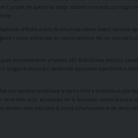
ti! E proprio per questo da tempo andiamo invocando, purtroppo invano
ntale”.
 Regionale affinché Acerra da industriale-urbano diventi territorio a
ggerire il carico ambientale sul nostro territorio. Ma con sconcerto 
 quale autorevolmente al numero 183 della Lettera enciclica
Laudat
«c’è bisogno di sincerità e verità nelle discussioni scientifiche e pol
le che vorrebbe condannare la nostra città a diventare un polo dell
ante altre volte, ad invocare tra le Istituzioni «uomini di buona vo
 per sentirci meno impotenti di fronte all’ostinazione di chi tenta con