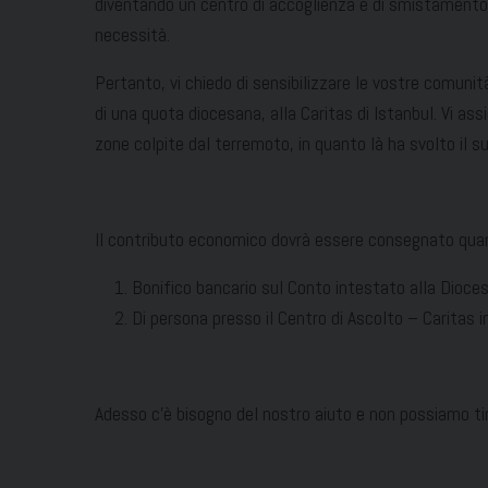
diventando un centro di accoglienza e di smistamento deg
necessità.
Pertanto, vi chiedo di sensibilizzare le vostre comuni
di una quota diocesana, alla Caritas di Istanbul. Vi a
zone colpite dal terremoto, in quanto là ha svolto il s
Il contributo economico dovrà essere consegnato quan
Bonifico bancario sul Conto intestato alla Dioc
Di persona presso il Centro di Ascolto – Caritas i
Adesso c’è bisogno del nostro aiuto e non possiamo tirar