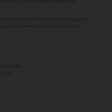
i. Adesso c’è un forte bisogno di beni di prima
esana, che verserà l’intera quota raccolta, maggiorata
bisogno perché P. Massimiliano conosce bene queste
tati Turchia;
 12.30.