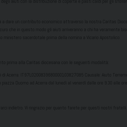
li aiuti con la distribuzione di coperte e pasti caldi per gli sfollat
tà a dare un contributo economico attraverso la nostra Caritas Dioc
ssicuro che in questo modo gli aiuti arriveranno a chi ha veramente 
uo ministero sacerdotale prima della nomina a Vicario Apostolico.
to prima alla Caritas diocesana con le seguenti modalità:
esi di Acerra: IT97L0200839680000103827085 Causale: Aiuto Terremo
n piazza Duomo ad Acerra dal lunedì al venerdì dalle ore 9.30 alle ore
ci indietro. Vi ringrazio per quanto farete per questi nostri fratelli.