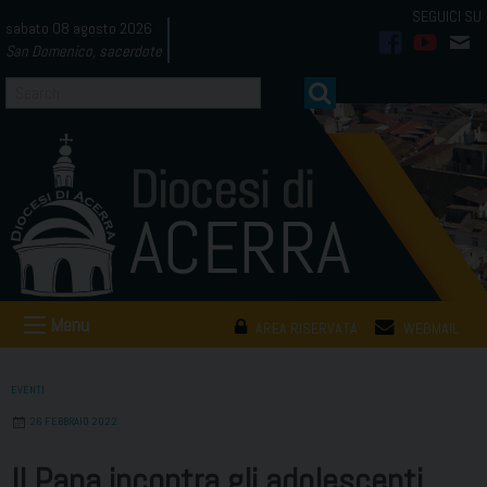
Skip
sabato 08 agosto 2026
to
San Domenico, sacerdote
facebook
youtub
mai
content
Menu
AREA RISERVATA
WEBMAIL
EVENTI
26 FEBBRAIO 2022
Il Papa incontra gli adolescenti