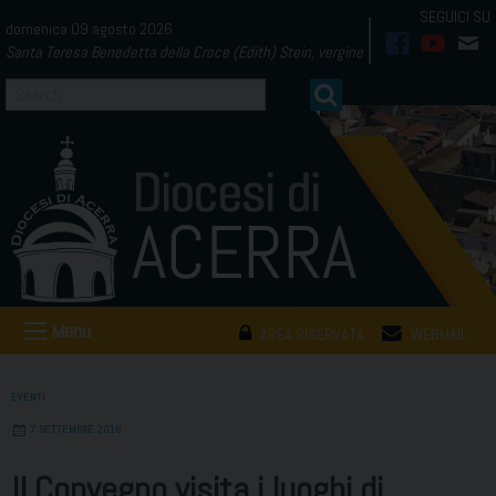
Skip
domenica 09 agosto 2026
to
Santa Teresa Benedetta della Croce (Edith) Stein, vergine
facebook
youtub
mai
content
Menu
AREA RISERVATA
WEBMAIL
EVENTI
7 SETTEMBRE 2016
Il Convegno visita i luoghi di