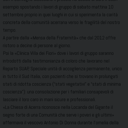
esempio spostando i lavori di gruppo di sabato mattina 10
settembre proprio in quei luoghi in cui si sperimenta la carità
concreta della comunità acerrana verso le fragilità del nostro
tempo.
A partire dalla «Mensa della Fraternità» che dal 2012 offre
ristoro a decine di persone al giorno.
Poi la «Clinica Villa dei Fiori» dove i lavori di gruppo saranno
introdotti dalla testimonianza di coloro che lavorano nel
Reparto SUAP, Speciale unità di accoglienza permanente, unico
in tutto il Sud Italia, con pazienti che si trovano in prolungati
stati di ridotta coscienza (“stati vegetativi” e “stati di minima
coscienza”): una consolazione per i familiari consapevoli di
lasciare il loro caro in mani sicure e professionali.
«La Chiesa di Acerra riconosce nella Locanda del Gigante il
segno forte di una Comunità che serve i poveri e gli ultimi»
affermava il vescovo Antonio Di Donna durante l’omelia della