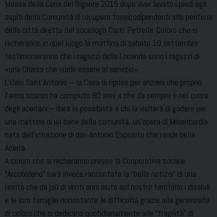
Messa della Cena del Signore 2015 dopo aver lavato i piedi agli
ospiti della Comunità di recupero tossicodipendenti alla periferia
della città diretta dal sociologo Carlo Petrella. Coloro che si
recheranno in quel luogo la mattina di sabato 10 settembre
testimonieranno che i ragazzi della Locanda sono i ragazzi di
«una Chiesa che vuole essere al servizio».
L’Oasi Sant’Antonio – la Casa di riposo per anziani che proprio
l’anno scorso ha compiuto 80 anni e che da sempre è nel cuore
degli acerrani – darà la possibilità a chi la visiterà di godere per
una mattina di un bene della comunità, un’opera di Misericordia
nata dall’intuizione di don Antonio Esposito che rende bella
Acerra.
A coloro che si recheranno presso la Cooperativa sociale
“Arcobaleno” sarà invece raccontata la “bella notizia” di una
realtà che da più di venti anni aiuta sul nostro territorio i disabili
e le loro famiglie nonostante le difficoltà grazie alla generosità
di coloro che si dedicano quotidianamente alle “fragilità” di