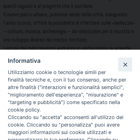
questi ragazzi e al progetto che li sostiene.
Il nuovo parco urbano, polmone verde nella città, inaugurato
l’anno scorso, offrirà la possibilità di riflettere sulle «bellezze»
– cultura, musica, archeologia – da valorizzare per il riscatto e
uno sviluppo diverso del nostro territorio.
I piccoli del miniconvegno andranno in visita presso le aziende
agricole dell’Associazio-ne AriAmo, per suscitare in loro l’amore
Informativa
alla terra e alla coltivazione dei campi, perché, come ha detto il
Utilizziamo cookie o tecnologie simili per
vescovo Di Donna nell’omelia della Messa dell’Assunta lo
finalità tecniche e, con il tuo consenso, anche per
scorso 15 agosto, «la sola presenza dell’uomo permette ad un
altre finalità ("interazioni e funzionalità semplici",
territorio di vivere e resistere alla devastazione».
"miglioramento dell'esperienza", "misurazione" e
"targeting e pubblicità") come specificato nella
Condividi…
cookie policy.
Cliccando su "accetta" acconsenti all'utilizzo dei
cookie. Cliccando su "personalizza" puoi avere
maggiori informazioni sui cookie utilizzati e
personalizzare le tue preferenze. Cliccando su