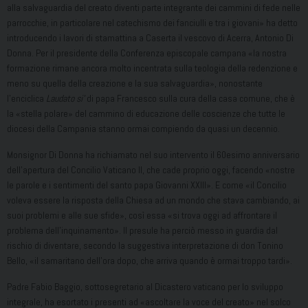
alla salvaguardia del creato diventi parte integrante dei cammini di fede nelle
parrocchie, in particolare nel catechismo dei fanciulli e tra i giovani» ha detto
introducendo i lavori di stamattina a Caserta il vescovo di Acerra, Antonio Di
Donna. Per il presidente della Conferenza episcopale campana «la nostra
formazione rimane ancora molto incentrata sulla teologia della redenzione e
meno su quella della creazione e la sua salvaguardia», nonostante
l’enciclica
Laudato si’
di papa Francesco sulla cura della casa comune, che è
la «stella polare» del cammino di educazione delle coscienze che tutte le
diocesi della Campania stanno ormai compiendo da quasi un decennio.
Monsignor Di Donna ha richiamato nel suo intervento il 60esimo anniversario
dell’apertura del Concilio Vaticano II, che cade proprio oggi, facendo «nostre
le parole e i sentimenti del santo papa Giovanni XXIII». E come «il Concilio
voleva essere la risposta della Chiesa ad un mondo che stava cambiando, ai
suoi problemi e alle sue sfide», così essa «si trova oggi ad affrontare il
problema dell’inquinamento». Il presule ha perciò messo in guardia dal
rischio di diventare, secondo la suggestiva interpretazione di don Tonino
Bello, «il samaritano dell’ora dopo, che arriva quando è ormai troppo tardi».
Padre Fabio Baggio, sottosegretario al Dicastero vaticano per lo sviluppo
integrale, ha esortato i presenti ad «ascoltare la voce del creato» nel solco