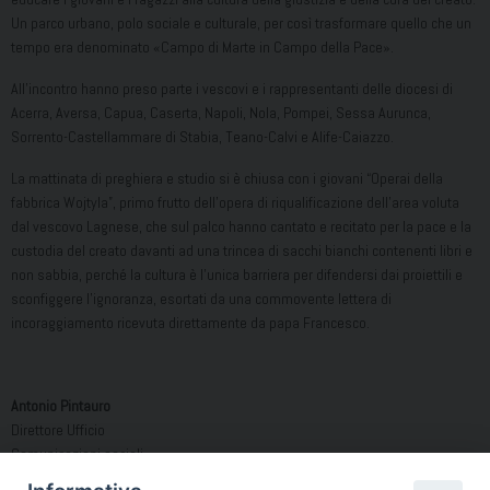
Un parco urbano, polo sociale e culturale, per così trasformare quello che un
tempo era denominato «Campo di Marte in Campo della Pace».
All’incontro hanno preso parte i vescovi e i rappresentanti delle diocesi di
Acerra, Aversa, Capua, Caserta, Napoli, Nola, Pompei, Sessa Aurunca,
Sorrento-Castellammare di Stabia, Teano-Calvi e Alife-Caiazzo.
La mattinata di preghiera e studio si è chiusa con i giovani “Operai della
fabbrica Wojtyla”, primo frutto dell’opera di riqualificazione dell’area voluta
dal vescovo Lagnese, che sul palco hanno cantato e recitato per la pace e la
custodia del creato davanti ad una trincea di sacchi bianchi contenenti libri e
non sabbia, perché la cultura è l’unica barriera per difendersi dai proiettili e
sconfiggere l’ignoranza, esortati da una commovente lettera di
incoraggiamento ricevuta direttamente da papa Francesco.
Antonio Pintauro
Direttore Ufficio
Comunicazioni sociali