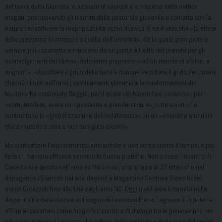
del tema della Giornata, educando al silenzio e al rispetto della natura
magari, promuovendo gli incontri della pastorale giovanile a contatto con la
natura per coltivare la responsabilità verso di essa. E se è vero che «la storia
della creazione si intreccia a quella dell’umanità», della quale gran parte è
sempre più «costretta a muoversi da un posto all’altro del pianeta per gli
sconvolgimenti del clima», dobbiamo prepararci «ad un mondo di sfollati e
migranti». «Ascoltare il grido della terra è dunque ascoltare il grido dei poveri,
che più di tutti soffrono i cambiamenti climatici e le trasformazioni dei
territori» ha continuato Baggio, per il quale dobbiamo fare «silenzio» per
«comprendere, avere compassione e prendersi cura», tutte azioni che
contrastano la «globalizzazione dell’indifferenza», in un «esercizio sinodale
che è metodo e stile e non semplice evento».
Ma combattere l’inquinamento ambientale è una corsa contro il tempo, e per
farlo in maniera efficace servono le buone pratiche. Non a caso l’incontro di
Caserta si è tenuto nell’area ex Ma.c.ri.co., uno spazio di 33 ettari che nel
dopoguerra l’Esercito italiano destinò a Magazzino Centrale Ricambi dei
mezzi Corazzati fino alla fine degli anni ’90. Oggi quell’area è tornata nella
disponibilità della diocesi e il sogno del vescovo Pietro Lagnese è di poterla
offrire ai casertani come luogo di incontro e di dialogo tra le generazioni, per
educare i giovani e i ragazzi alla cultura della giustizia e della cura del creato.