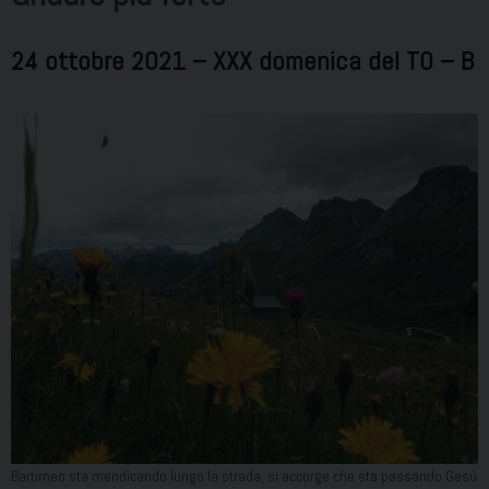
24 ottobre 2021 – XXX domenica del TO – B
Bartimeo sta mendicando lungo la strada, si accorge che sta passando Gesù