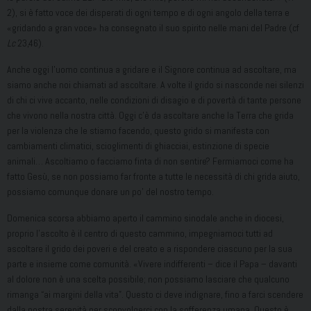
2), si è fatto voce dei disperati di ogni tempo e di ogni angolo della terra e
«gridando a gran voce» ha consegnato il suo spirito nelle mani del Padre (cf
Lc
23,46).
Anche oggi l’uomo continua a gridare e il Signore continua ad ascoltare, ma
siamo anche noi chiamati ad ascoltare. A volte il grido si nasconde nei silenzi
di chi ci vive accanto, nelle condizioni di disagio e di povertà di tante persone
che vivono nella nostra città. Oggi c’è da ascoltare anche la Terra che grida
per la violenza che le stiamo facendo, questo grido si manifesta con
cambiamenti climatici, scioglimenti di ghiacciai, estinzione di specie
animali… Ascoltiamo o facciamo finta di non sentire? Fermiamoci come ha
fatto Gesù, se non possiamo far fronte a tutte le necessità di chi grida aiuto,
possiamo comunque donare un po’ del nostro tempo.
Domenica scorsa abbiamo aperto il cammino sinodale anche in diocesi,
proprio l’ascolto è il centro di questo cammino, impegniamoci tutti ad
ascoltare il grido dei poveri e del creato e a rispondere ciascuno per la sua
parte e insieme come comunità. «Vivere indifferenti – dice il Papa – davanti
al dolore non è una scelta possibile; non possiamo lasciare che qualcuno
rimanga “ai margini della vita”. Questo ci deve indignare, fino a farci scendere
dalla nostra serenità per sconvolgerci con la sofferenza umana. Questo è