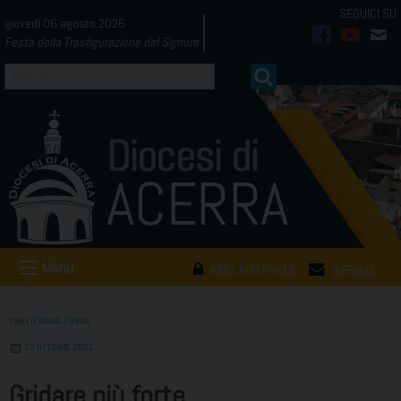
Skip
giovedì 06 agosto 2026
to
Festa della Trasfigurazione del Signore
facebook
youtub
mai
content
Menu
AREA RISERVATA
WEBMAIL
OMELIEDONALFONSO
23 OTTOBRE 2021
Gridare più forte