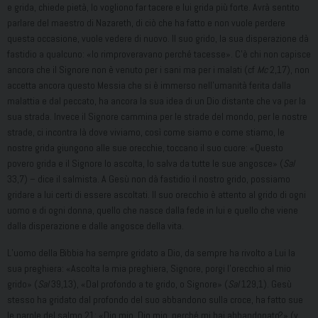
e grida, chiede pietà, lo vogliono far tacere e lui grida più forte. Avrà sentito
parlare del maestro di Nazareth, di ciò che ha fatto e non vuole perdere
questa occasione, vuole vedere di nuovo. Il suo grido, la sua disperazione dà
fastidio a qualcuno: «lo rimproveravano perché tacesse». C’è chi non capisce
ancora che il Signore non è venuto per i sani ma per i malati (cf
Mc
2,17), non
accetta ancora questo Messia che si è immerso nell’umanità ferita dalla
malattia e dal peccato, ha ancora la sua idea di un Dio distante che va per la
sua strada. Invece il Signore cammina per le strade del mondo, per le nostre
strade, ci incontra là dove viviamo, così come siamo e come stiamo, le
nostre grida giungono alle sue orecchie, toccano il suo cuore: «Questo
povero grida e il Signore lo ascolta, lo salva da tutte le sue angosce» (
Sal
33,7) – dice il salmista. A Gesù non dà fastidio il nostro grido, possiamo
gridare a lui certi di essere ascoltati. Il suo orecchio è attento al grido di ogni
uomo e di ogni donna, quello che nasce dalla fede in lui e quello che viene
dalla disperazione e dalle angosce della vita.
L’uomo della Bibbia ha sempre gridato a Dio, da sempre ha rivolto a Lui la
sua preghiera: «Ascolta la mia preghiera, Signore, porgi l’orecchio al mio
grido» (
Sal
39,13), «Dal profondo a te grido, o Signore» (
Sal
129,1). Gesù
stesso ha gridato dal profondo del suo abbandono sulla croce, ha fatto sue
le parole del salmo 21: «Dio mio, Dio mio, perché mi hai abbandonato?» (v.