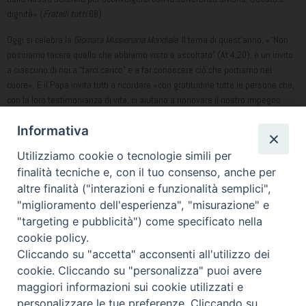
dignità» (
Fratelli tutti
68).
Oggi si celebra la
Giornata Missionaria Mondiale
. Il tema di quest’anno, «“Non
possiamo tacere quello che abbiamo visto e ascoltato” (At 4,20), è un invito
a ciascuno di noi a “farci carico” e a far conoscere ciò che portiamo nel
cuore». E il Papa invita tutti a ricordare «con gratitudine tutte le persone che,
con la loro testimonianza di vita, ci aiutano a rinnovare il nostro impegno
battesimale di essere apostoli generosi e gioiosi del Vangelo».
Informativa
Sull’esempio di Bartimeo gridiamo forte, con fede a Dio sicuri di essere
Utilizziamo cookie o tecnologie simili per
ascoltati e gridiamo più forte, con la nostra vita il Vangelo che ogni domenica
ascoltiamo.
finalità tecniche e, con il tuo consenso, anche per
altre finalità ("interazioni e funzionalità semplici",
don Alfonso Lettieri
"miglioramento dell'esperienza", "misurazione" e
"targeting e pubblicità") come specificato nella
Condividi…
cookie policy.
Cliccando su "accetta" acconsenti all'utilizzo dei
cookie. Cliccando su "personalizza" puoi avere
maggiori informazioni sui cookie utilizzati e
personalizzare le tue preferenze. Cliccando su