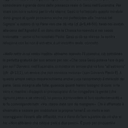
considerare il grande dono della presenza reale di Gesù nell’Eucaristia. Per
stare con noi e nutrirci per la vita eterna, Gesù ci ha lasciato questo mirabile
dono grazie al quale possiamo anche noi partecipare alla “mensa del
Signore” e nutrirci di lui Pane vivo che dà vita (cf
Gv
6,48-50): beati noi invitati
alla cena dell’Agnello! È un dono che la Chiesa ha ricevuto e nei secoli
trasmette – come ci ha ricordato Paolo. Gesù ci dà se stesso: la nostra
relazione con lui non è astratta, è un incontro reale, concreto.
«
Nella notte in cui veniva tradito
» abbiamo ricevuto l’Eucaristia, ciò sottolinea
la perfetta gratuità del suo amore per noi: «Che cosa Gesù poteva fare di più
per noi? Davvero, nell’Eucaristia, ci mostra un amore che va fino “all’estremo”
(cfr.
Gv
13,1), un amore che non conosce misura» (san Giovanni Paolo II). A
questo amore senza misura richiama anche Luca raccontando il miracolo del
pane. Gesù insegna alle folle, guarisce quanti hanno bisogno di cure; si fa
sera e, mentre i discepoli si preoccupano di far congedare la gente (che
ognuno pensi a se stesso), lui pensa a provvedere al loro sostentamento e
lo fa coinvolgendo tutti: «Voi stessi date loro da mangiare». Chi è affamato è
chiamato a saziare per soddisfare la propria fame! È un invito a non
scoraggiarsi davanti alle difficoltà, ma a darsi da fare a partire da ciò che si
ha: «Non abbiamo che cinque pani e due pesci». È poco per cinquemila