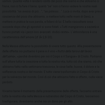
uomini. Quante volte il renderci conto del poco che siamo e che abbiamo ci
frena, non ci fa fare il bene; quanti “se” non ci fanno vedere le nostre reali
possibilità: “se avessi di più…”, “se potessi…”. Luca ci invita, dopo aver preso
coscienza del poco che abbiamo, a mettere tutto nelle mani di Gesù, a
mettere in pratica la sua parola, a fidarci di lui. È bello riascoltare cosa
succede dopo che gli apostoli si sono fidati: «Tutti mangiarono a sazietà e
furono portati via i pezzi loro avanzati: dodici ceste». L’abbondanza è una
caratteristica dell’amore (cf
Gv
2,6-10).
Nella Messa abbiamo la possibilità di vivere tutto questo. Alla presentazione
delle offerte noi portiamo il pane e il vino «
frutto della terra e del lavoro
dell’uomo
», «perché diventino per noi il Corpo e il Sangue» di Cristo. Portiamo
sull’altare tutta la creazione e tutta la nostra vita, tutto ciò che siamo, ciò che
abbiamo fatto nella settimana trascorsa, le cose belle, buone, il dolore e la
sofferenza nostra e del mondo. E tutto viene trasformato in Corpo di Cristo
per la salvezza del mondo. Così di ciò che abbiamo fatto e offerto, nulla viene
perduto.
Viviamo bene il momento della presentazione delle offerte, facciamo entrare
tutta la nostra vita nella Messa e nutrendoci del Corpo di Cristo, lasciamoci
trasfigurare, diventiamo anche noi un dono per gli altri.