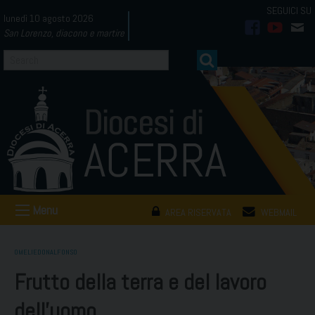
Skip
lunedì 10 agosto 2026
to
San Lorenzo, diacono e martire
facebook
youtub
mai
content
Menu
AREA RISERVATA
WEBMAIL
OMELIEDONALFONSO
Frutto della terra e del lavoro
dell’uomo