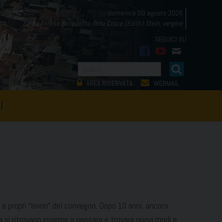
domenica 09 agosto 2026
Santa Teresa Benedetta della Croce (Edith) Stein, vergine
facebook
youtube
mail
AREA RISERVATA
WEBMAIL
I
 e propri “lavori” del convegno. Dopo 10 anni, ancora
ia si ritrovano insieme a pensare e trovare nuovi modi e