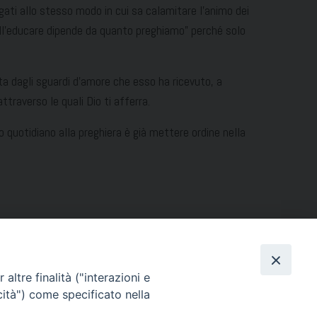
egati allo stesso modo in cui sa calamitare l’animo dei
a dell’educare dipende da quanto preghiamo” perché solo
ta dagli sguardi d’amore che esso ha ricevuto, a
ttraverso le quali Dio ti afferra.
po quotidiano alla preghiera è già mettere ordine nella
altre finalità ("interazioni e
cità") come specificato nella