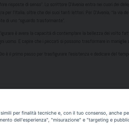
rire risposte di senso”. Lo scrittore D’Avenia entra nei cuori dei del
ra per l’Italia, oltre che dei suoi tanti lettori. Per D’Avenia, “la vi
nte di uno “sguardo trasformante”.
igurare è avere la capacità di contemplare la bellezza dei volto fat
ogni uomo. E capire che i peccati si possono trasformare in maniglie a
 Dio è il primo passo per trasfigurare l’esistenza e dedicare del tem
imili per finalità tecniche e, con il tuo consenso, anche per 
amento dell'esperienza", "misurazione" e "targeting e pubbli
Condividi…