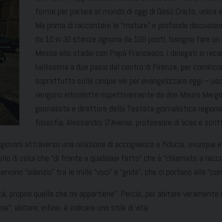
forme per parlare al mondo di oggi di Gesù Cristo, unica 
Ma prima di raccontare le “mature” e profonde discussioni tr
da 10 in 30 stanze ognuna da 100 posti, bisogna fare un p
Messa allo stadio con Papà Francesco, i delegati si rec
bellissima a due passi dal centro di Firenze, per cominci
soprattutto sulle cinque vie per evangelizzare oggi – usc
vengono introdotte rispettivamente da don Mauro Mergol
giornalista e direttore della Testata giornalistica regiona
filosofia; Alessandro D’Avenia, professore di liceo e scr
 i giovani attraverso una relazione di accoglienza e fiducia, ovunque 
llo di colui che “di fronte a qualsiasi fatto” che è “chiamato a ra
rvono “silenzio” tra le mille “voci” e “grida”, che ci portano alla “c
nità, proprio quella che mi appartiene”. Perciò, per abitare veramente
”; abitare, infine, è indicare uno stile di vita.