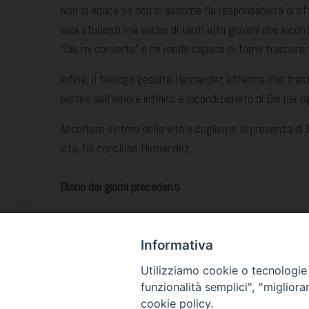
Non si educa se non si assume “la responsabilità di off
suoi studenti ma anche di tanti altri giovani che incont
“Dio mi converte” e mi rende capace di farmi traspare
Infine, il teologo gesuita Hernandez afferma che trasf
partire dall’amore infinito e incondizionato di Dio per 
Ascoltare il ritmo della vita e coglierne la presenza di
vita, ha concluso Hernandez.
Diario dei giorni precedenti
Firenze 2015. Secondo giorno!
Informativa
Firenze 2015. Primo giorno!
Utilizziamo cookie o tecnologie s
Firenze, si parte
funzionalità semplici", "miglior
cookie policy.