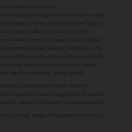
e immutabile verità dell’uomo.
a vescovi, preti, religiosi e laici “mischiati” in tavoli
asso indietro e tornare alla sera di martedì: dopo la
ano a Fortezza da Basso, struttura efficiente e
are a lavorare sui temi e le prospettive del convegno,
ire, annunciate, abitare, educare, trasfigurare – che
a, sacerdote salesiano di Torino; Vincenzo Morgante,
le della Rai; Valentina Soncini, docente di storia e
ittore; Jean Paul Hernandez, teologo gesuita.
essi siano e qualsiasi cosa facciano. Vincenzo
ccontare” assume lo stesso atteggiamento di “stupore”
onfusione”, insieme a “motivazione e spirito evangelico”.
 il nostro mondo, bisogna “immergersi nella realtà con i