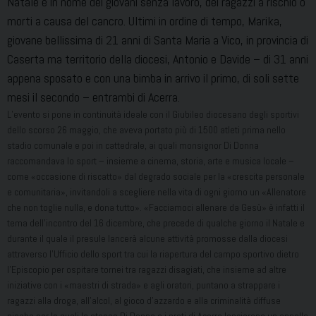
Natale e in nome dei giovani senza lavoro, dei ragazzi a rischio o
morti a causa del cancro. Ultimi in ordine di tempo, Marika,
giovane bellissima di 21 anni di Santa Maria a Vico, in provincia di
Caserta ma territorio della diocesi, Antonio e Davide – di 31 anni
appena sposato e con una bimba in arrivo il primo, di soli sette
mesi il secondo – entrambi di Acerra.
L’evento si pone in continuità ideale con il Giubileo diocesano degli sportivi
dello scorso 26 maggio, che aveva portato più di 1500 atleti prima nello
stadio comunale e poi in cattedrale, ai quali monsignor Di Donna
raccomandava lo sport – insieme a cinema, storia, arte e musica locale –
come «occasione di riscatto» dal degrado sociale per la «crescita personale
e comunitaria», invitandoli a scegliere nella vita di ogni giorno un «Allenatore
che non toglie nulla, e dona tutto». «Facciamoci allenare da Gesù» è infatti il
tema dell’incontro del 16 dicembre, che precede di qualche giorno il Natale e
durante il quale il presule lancerà alcune attività promosse dalla diocesi
attraverso l’Ufficio dello sport tra cui la riapertura del campo sportivo dietro
l’Episcopio per ospitare tornei tra ragazzi disagiati, che insieme ad altre
iniziative con i «maestri di strada» e agli oratori, puntano a strappare i
ragazzi alla droga, all’alcol, al gioco d’azzardo e alla criminalità diffuse