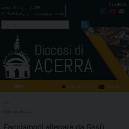
Skip
venerdì 07 agosto 2026
to
Santi Sisto II, papa, e compagni, martiri
facebook
youtub
mai
content
Menu
AREA RISERVATA
WEBMAIL
NEWS
15 DICEMBRE 2016
Facciamoci allenare da Gesù