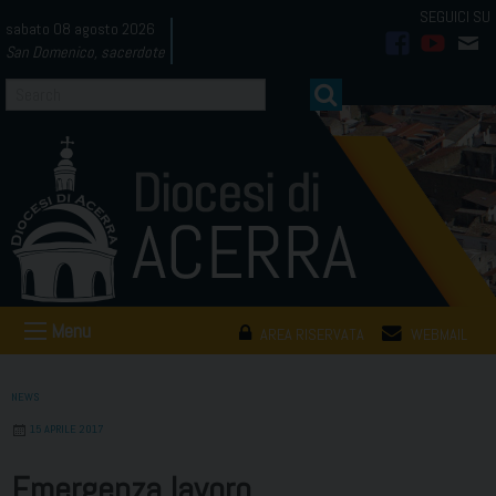
Skip
sabato 08 agosto 2026
to
San Domenico, sacerdote
facebook
youtub
mai
content
Menu
AREA RISERVATA
WEBMAIL
NEWS
15 APRILE 2017
Emergenza lavoro