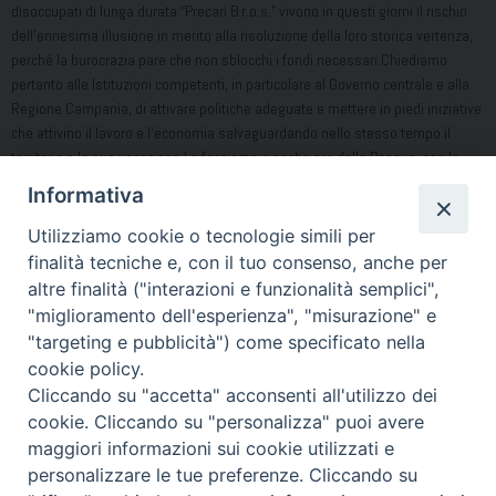
disoccupati di lunga durata “Precari B.r.o.s.” vivono in questi giorni il rischio
dell’ennesima illusione in merito alla risoluzione della loro storica vertenza,
perché la burocrazia pare che non sblocchi i fondi necessari.Chiediamo
pertanto alle Istituzioni competenti, in particolare al Governo centrale e alla
Regione Campania, di attivare politiche adeguate e mettere in piedi iniziative
che attivino il lavoro e l’economia salvaguardando nello stesso tempo il
territorio e la sua vocazione.Lo facciamo a poche ore dalla Pasqua, con la
speranza che nel Signore Risorto vengano perseguite scelte per il bene
Informativa
comune e la pace sociale, così da ridare serenità e speranza di futuro ai
singoli, alle famiglie e all’intera Città di Acerra.
Acerra, dalla sede episcopale, 15
Utilizziamo cookie o tecnologie simili per
aprile 2017
Mons. Antonio Di Donna
Vescovo di Acerra
finalità tecniche e, con il tuo consenso, anche per
altre finalità ("interazioni e funzionalità semplici",
"miglioramento dell'esperienza", "misurazione" e
"targeting e pubblicità") come specificato nella
Condividi…
cookie policy.
Cliccando su "accetta" acconsenti all'utilizzo dei
cookie. Cliccando su "personalizza" puoi avere
maggiori informazioni sui cookie utilizzati e
personalizzare le tue preferenze. Cliccando su