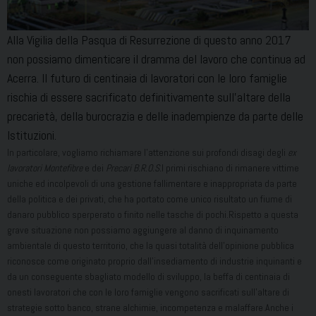
Alla Vigilia della Pasqua di Resurrezione di questo anno 2017
non possiamo dimenticare il dramma del lavoro che continua ad
Acerra. Il futuro di centinaia di lavoratori con le loro famiglie
rischia di essere sacrificato definitivamente sull’altare della
precarietà, della burocrazia e delle inadempienze da parte delle
Istituzioni.
In particolare, vogliamo richiamare l’attenzione sui profondi disagi degli
ex
lavoratori Montefibre
e dei
Precari B.R.O.S.
I primi rischiano di rimanere vittime
uniche ed incolpevoli di una gestione fallimentare e inappropriata da parte
della politica e dei privati, che ha portato come unico risultato un fiume di
danaro pubblico sperperato o finito nelle tasche di pochi.Rispetto a questa
grave situazione non possiamo aggiungere al danno di inquinamento
ambientale di questo territorio, che la quasi totalità dell’opinione pubblica
riconosce come originato proprio dall’insediamento di industrie inquinanti e
da un conseguente sbagliato modello di sviluppo, la beffa di centinaia di
onesti lavoratori che con le loro famiglie vengono sacrificati sull’altare di
strategie sotto banco, strane alchimie, incompetenza e malaffare.Anche i