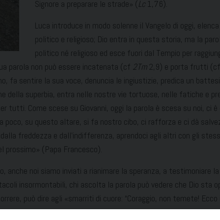
Signore a preparare le strade» (
Lc
1,76).
Luca introduce in modo solenne il Vangelo di oggi, elenca
politico e religioso; Dio entra in questa storia, ma la 
politico né religioso ed esce fuori dal Tempio per raggiun
sua parola non può essere incatenata (cf
2Tm
2,9) e porta frutti (c
no, fa sentire la sua voce, denuncia le ingiustizie, predica un battes
della superbia, entra nelle nostre vie tortuose, nelle fatiche e pre
er tutti. Come scese su Giovanni, oggi la parola è scesa su noi, ci è
a poco, su questo altare, si fa nostro cibo, ci rafforza e ci dà salv
alla freddezza e dall’indifferenza, aprendoci agli altri con gli stess
del prossimo» (Papa Francesco).
o, anche noi siamo inviati a rianimare la speranza, a testimoniare la
tacoli insormontabili, chi ascolta la parola può vedere che Dio sta 
rrere, può dire agli «smarriti di cuore: “Coraggio, non temete! Ecco 