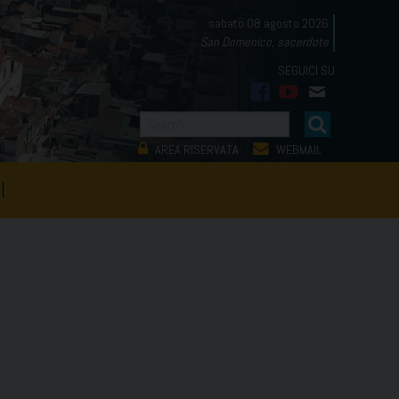
sabato 08 agosto 2026
San Domenico, sacerdote
facebook
youtube
mail
AREA RISERVATA
WEBMAIL
I