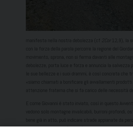
manifesta nella nostra debolezza (cf
2Cor
12,9), la 
con la forza della parola percorre la regione del Giorda
movimento, sprona, non si ferma davanti alle montagne 
debolezze, porta luce e forza e annuncia la salvezza p
le sue bellezze e i suoi drammi, è così concreta che tr
«siamo chiamati a bonificare gli avvallamenti prodotti d
attenzione fraterna che si fa carico delle necessità 
E come Giovanni è stato inviato, così in questo Avvent
vedono solo montagne invalicabili, burroni profondi, os
bene già in atto, può indicare strade appianate da perco
Egli viene a salvarvi” (
Is
35,4).