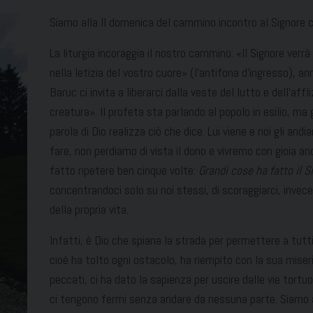
Siamo alla II domenica del cammino incontro al Signore 
La liturgia incoraggia il nostro cammino: «Il Signore verr
nella letizia del vostro cuore» (l’antifona d’ingresso), a
Baruc ci invita a liberarci dalla veste del lutto e dell’af
creatura». Il profeta sta parlando al popolo in esilio, ma 
parola di Dio realizza ciò che dice. Lui viene e noi gli an
fare, non perdiamo di vista il dono e vivremo con gioia an
fatto ripetere ben cinque volte:
Grandi cose ha fatto il S
concentrandoci solo su noi stessi, di scoraggiarci, invece è
della propria vita.
Infatti, è Dio che spiana la strada per permettere a tutt
cioè ha tolto ogni ostacolo, ha riempito con la sua miseri
peccati, ci ha dato la sapienza per uscire dalle vie tortu
ci tengono fermi senza andare da nessuna parte. Siamo ai