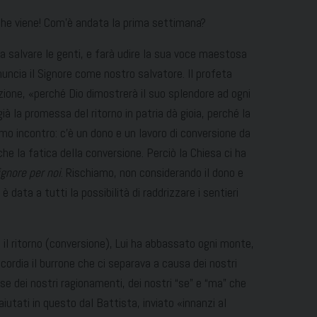
che viene! Com’è andata la prima settimana?
à a salvare le genti, e farà udire la sua voce maestosa
nnuncia il Signore come nostro salvatore. Il profeta
flizione, «perché Dio dimostrerà il suo splendore ad ogni
già la promessa del ritorno in patria dà gioia, perché la
diamo incontro: c’è un dono e un lavoro di conversione da
che la fatica della conversione. Perciò la Chiesa ci ha
ignore per noi
. Rischiamo, non considerando il dono e
 data a tutti la possibilità di raddrizzare i sentieri
i il ritorno (conversione), Lui ha abbassato ogni monte,
cordia il burrone che ci separava a causa dei nostri
ose dei nostri ragionamenti, dei nostri “se” e “ma” che
utati in questo dal Battista, inviato «innanzi al