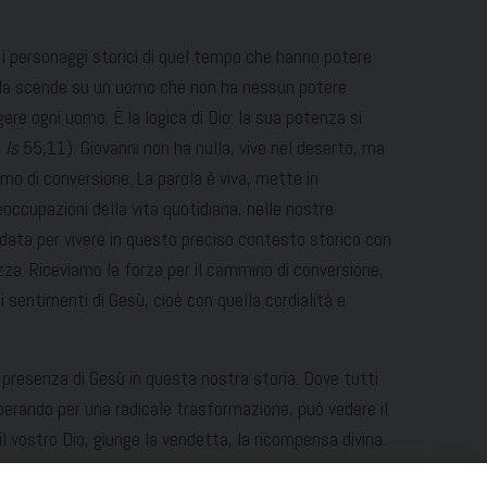
 i personaggi storici di quel tempo che hanno potere
parola scende su un uomo che non ha nessun potere
gere ogni uomo. È la logica di Dio: la sua potenza si
f
Is
55,11). Giovanni non ha nulla, vive nel deserto, ma
imo di conversione. La parola è viva, mette in
occupazioni della vita quotidiana, nelle nostre
 data per vivere in questo preciso contesto storico con
ezza. Riceviamo la forza per il cammino di conversione,
i sentimenti di Gesù, cioè con quella cordialità e
 presenza di Gesù in questa nostra storia. Dove tutti
operando per una radicale trasformazione, può vedere il
il vostro Dio, giunge la vendetta, la ricompensa divina.