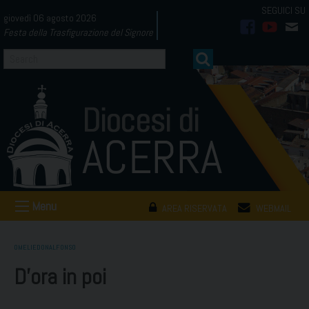
Skip
giovedì 06 agosto 2026
to
Festa della Trasfigurazione del Signore
facebook
youtub
mai
content
Menu
AREA RISERVATA
WEBMAIL
OMELIEDONALFONSO
D’ora in poi