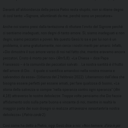
Davanti all’abbondanza della pesca Pietro resta stupito, non si ritiene degno
di così tanto: «Signore, allontànati da me, perché sono un peccatore».
Anche noi siamo presi dalla tentazione di rifiutare l’invito del Signore perché
ci sentiamo inadeguati, non degni di tanto amore. Sì, siamo inadeguati e non
degni, siamo peccatori e poveri. Ma questo Gesù lo sa e per lui non è un
problema, ci ama gratuitamente, non cerca i nostri meriti per amarci. Infatti,
«Dio dimostra il suo amore verso di noi nel fatto che, mentre eravamo ancora
peccatori, Cristo è morto per noi» (
Rm
5,8). «La Chiesa – dice Papa
Francesco – è la comunità dei peccatori salvati… La nostra santità è il frutto
dell’amore di Dio… il quale ci santifica amandoci nella nostra miseria e
salvandoci da essa» (Udienza del 2 febbraio 2022). Liberiamoci dall’idea che
bisogna essere perfetti per essere amati, per fare qualcosa di buono, «La
storia della salvezza si compie “nella speranza contro ogni speranza” (
Rm
4,18) attraverso le nostre debolezze. Troppe volte pensiamo che Dio faccia
affidamento solo sulla parte buona e vincente di noi, mentre in realtà la
maggior parte dei suoi disegni si realizza
attraverso
e
nonostante
la nostra
debolezza» (
Patris corde
2).
Così come ha detto a Pietro, oggi Gesù dice a noi: «Non temere;
d’ora in poi