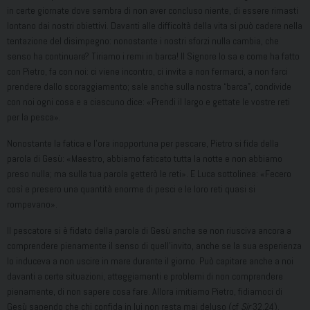
in certe giornate dove sembra di non aver concluso niente, di essere rimasti
lontano dai nostri obiettivi. Davanti alle difficoltà della vita si può cadere nella
tentazione del disimpegno: nonostante i nostri sforzi nulla cambia, che
senso ha continuare? Tiriamo i remi in barca! Il Signore lo sa e come ha fatto
con Pietro, fa con noi: ci viene incontro, ci invita a non fermarci, a non farci
prendere dallo scoraggiamento; sale anche sulla nostra “barca”, condivide
con noi ogni cosa e a ciascuno dice: «Prendi il largo e gettate le vostre reti
per la pesca».
Nonostante la fatica e l’ora inopportuna per pescare, Pietro si fida della
parola di Gesù: «Maestro, abbiamo faticato tutta la notte e non abbiamo
preso nulla; ma sulla tua parola getterò le reti». E Luca sottolinea: «Fecero
così e presero una quantità enorme di pesci e le loro reti quasi si
rompevano».
Il pescatore si è fidato della parola di Gesù anche se non riusciva ancora a
comprendere pienamente il senso di quell’invito, anche se la sua esperienza
lo induceva a non uscire in mare durante il giorno. Può capitare anche a noi
davanti a certe situazioni, atteggiamenti e problemi di non comprendere
pienamente, di non sapere cosa fare. Allora imitiamo Pietro, fidiamoci di
Gesù sapendo che chi confida in lui non resta mai deluso (cf
Sir
32,24).