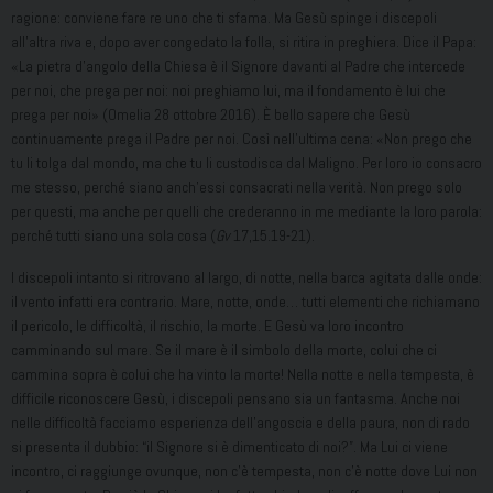
ragione: conviene fare re uno che ti sfama. Ma Gesù spinge i discepoli
all’altra riva e, dopo aver congedato la folla, si ritira in preghiera. Dice il Papa:
«La pietra d’angolo della Chiesa è il Signore davanti al Padre che intercede
per noi, che prega per noi: noi preghiamo lui, ma il fondamento è lui che
prega per noi» (Omelia 28 ottobre 2016). È bello sapere che Gesù
continuamente prega il Padre per noi. Così nell’ultima cena: «Non prego che
tu li tolga dal mondo, ma che tu li custodisca dal Maligno. Per loro io consacro
me stesso, perché siano anch’essi consacrati nella verità. Non prego solo
per questi, ma anche per quelli che crederanno in me mediante la loro parola:
perché tutti siano una sola cosa (
Gv
17,15.19-21).
I discepoli intanto si ritrovano al largo, di notte, nella barca agitata dalle onde:
il vento infatti era contrario. Mare, notte, onde… tutti elementi che richiamano
il pericolo, le difficoltà, il rischio, la morte. E Gesù va loro incontro
camminando sul mare. Se il mare è il simbolo della morte, colui che ci
cammina sopra è colui che ha vinto la morte! Nella notte e nella tempesta, è
difficile riconoscere Gesù, i discepoli pensano sia un fantasma. Anche noi
nelle difficoltà facciamo esperienza dell’angoscia e della paura, non di rado
si presenta il dubbio: “il Signore si è dimenticato di noi?”. Ma Lui ci viene
incontro, ci raggiunge ovunque, non c’è tempesta, non c’è notte dove Lui non