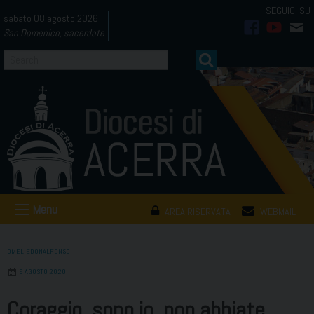
Skip
sabato 08 agosto 2026
to
San Domenico, sacerdote
facebook
youtub
mai
content
Menu
AREA RISERVATA
WEBMAIL
OMELIEDONALFONSO
9 AGOSTO 2020
Coraggio, sono io, non abbiate