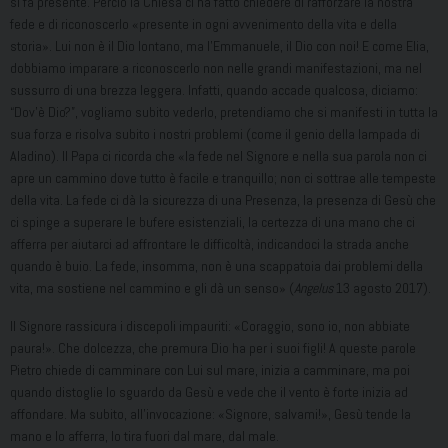
si fa presente. Perciò la Chiesa ci ha fatto chiedere di rafforzare la nostra
fede e di riconoscerlo «presente in ogni avvenimento della vita e della
storia». Lui non è il Dio lontano, ma l’Emmanuele, il Dio con noi! E come Elia,
dobbiamo imparare a riconoscerlo non nelle grandi manifestazioni, ma nel
sussurro di una brezza leggera. Infatti, quando accade qualcosa, diciamo:
“Dov’è Dio?”, vogliamo subito vederlo, pretendiamo che si manifesti in tutta la
sua forza e risolva subito i nostri problemi (come il genio della lampada di
Aladino). Il Papa ci ricorda che «la fede nel Signore e nella sua parola non ci
apre un cammino dove tutto è facile e tranquillo; non ci sottrae alle tempeste
della vita. La fede ci dà la sicurezza di una Presenza, la presenza di Gesù che
ci spinge a superare le bufere esistenziali, la certezza di una mano che ci
afferra per aiutarci ad affrontare le difficoltà, indicandoci la strada anche
quando è buio. La fede, insomma, non è una scappatoia dai problemi della
vita, ma sostiene nel cammino e gli dà un senso» (
Angelus
13 agosto 2017).
Il Signore rassicura i discepoli impauriti: «Coraggio, sono io, non abbiate
paura!». Che dolcezza, che premura Dio ha per i suoi figli! A queste parole
Pietro chiede di camminare con Lui sul mare, inizia a camminare, ma poi
quando distoglie lo sguardo da Gesù e vede che il vento è forte inizia ad
affondare. Ma subito, all’invocazione: «Signore, salvami!», Gesù tende la
mano e lo afferra, lo tira fuori dal mare, dal male.