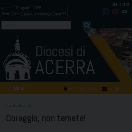
Skip
venerdì 07 agosto 2026
to
Santi Sisto II, papa, e compagni, martiri
facebook
youtub
mai
content
Menu
AREA RISERVATA
WEBMAIL
OMELIEDONALFONSO
Coraggio, non temete!