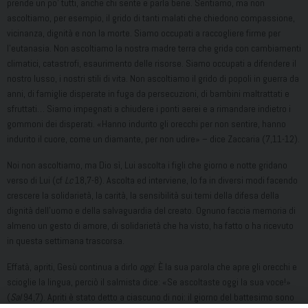
prende un po’ tutti, anche chi sente e parla bene. Sentiamo, ma non
ascoltiamo, per esempio, il grido di tanti malati che chiedono compassione,
vicinanza, dignità e non la morte. Siamo occupati a raccogliere firme per
l’eutanasia. Non ascoltiamo la nostra madre terra che grida con cambiamenti
climatici, catastrofi, esaurimento delle risorse. Siamo occupati a difendere il
nostro lusso, i nostri stili di vita. Non ascoltiamo il grido di popoli in guerra da
anni, di famiglie disperate in fuga da persecuzioni, di bambini maltrattati e
sfruttati… Siamo impegnati a chiudere i ponti aerei e a rimandare indietro i
gommoni dei disperati. «Hanno indurito gli orecchi per non sentire, hanno
indurito il cuore, come un diamante, per non udire» – dice Zaccaria (7,11-12).
Noi non ascoltiamo, ma Dio sì, Lui ascolta i figli che giorno e notte gridano
verso di Lui (cf
Lc
18,7-8). Ascolta ed interviene, lo fa in diversi modi facendo
crescere la solidarietà, la carità, la sensibilità sui temi della difesa della
dignità dell’uomo e della salvaguardia del creato. Ognuno faccia memoria di
almeno un gesto di amore, di solidarietà che ha visto, ha fatto o ha ricevuto
in questa settimana trascorsa.
Effatà, apriti, Gesù continua a dirlo
oggi
. È la sua parola che apre gli orecchi e
scioglie la lingua, perciò il salmista dice: «Se ascoltaste oggi la sua voce!»
(
Sal
94,7). Apriti è stato detto a ciascuno di noi: il giorno del battesimo sono