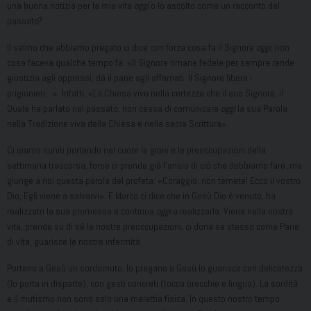
una buona notizia per la mia vita
oggi
o lo ascolto come un racconto del
passato?
Il salmo che abbiamo pregato ci dice con forza cosa fa il Signore
oggi
, non
cosa faceva qualche tempo fa: «Il Signore rimane fedele per sempre rende
giustizia agli oppressi, dà il pane agli affamati. Il Signore libera i
prigionieri…». Infatti, «La Chiesa vive nella certezza che il suo Signore, il
Quale ha parlato nel passato, non cessa di comunicare
oggi
la sua Parola
nella Tradizione viva della Chiesa e nella sacra Scrittura».
Ci siamo riuniti portando nel cuore le gioie e le preoccupazioni della
settimana trascorsa, forse ci prende già l’ansia di ciò che dobbiamo fare, ma
giunge a noi questa parola del profeta: «Coraggio, non temete! Ecco il vostro
Dio, Egli viene a salvarvi». E Marco ci dice che in Gesù Dio è venuto, ha
realizzato la sua promessa e continua
oggi
a realizzarla. Viene nella nostra
vita, prende su di sé le nostre preoccupazioni, ci dona se stesso come Pane
di vita, guarisce le nostre infermità.
Portano a Gesù un sordomuto, lo pregano e Gesù lo guarisce con delicatezza
(lo porta in disparte), con gesti concreti (tocca orecchie e lingua). La sordità
e il mutismo non sono solo una malattia fisica. In questo nostro tempo