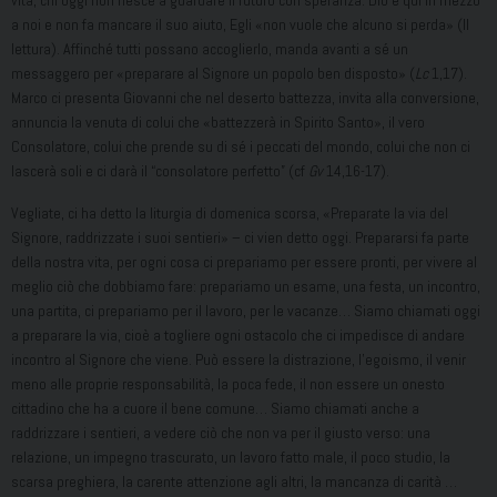
vita, chi oggi non riesce a guardare il futuro con speranza: Dio è qui in mezzo
a noi e non fa mancare il suo aiuto, Egli «non vuole che alcuno si perda» (II
lettura). Affinché tutti possano accoglierlo, manda avanti a sé un
messaggero per «preparare al Signore un popolo ben disposto» (
Lc
1,17).
Marco ci presenta Giovanni che nel deserto battezza, invita alla conversione,
annuncia la venuta di colui che «battezzerà in Spirito Santo», il vero
Consolatore, colui che prende su di sé i peccati del mondo, colui che non ci
lascerà soli e ci darà il “consolatore perfetto” (cf
Gv
14,16-17).
Vegliate, ci ha detto la liturgia di domenica scorsa, «Preparate la via del
Signore, raddrizzate i suoi sentieri» – ci vien detto oggi. Prepararsi fa parte
della nostra vita, per ogni cosa ci prepariamo per essere pronti, per vivere al
meglio ciò che dobbiamo fare: prepariamo un esame, una festa, un incontro,
una partita, ci prepariamo per il lavoro, per le vacanze… Siamo chiamati oggi
a preparare la via, cioè a togliere ogni ostacolo che ci impedisce di andare
incontro al Signore che viene. Può essere la distrazione, l’egoismo, il venir
meno alle proprie responsabilità, la poca fede, il non essere un onesto
cittadino che ha a cuore il bene comune… Siamo chiamati anche a
raddrizzare i sentieri, a vedere ciò che non va per il giusto verso: una
relazione, un impegno trascurato, un lavoro fatto male, il poco studio, la
scarsa preghiera, la carente attenzione agli altri, la mancanza di carità …