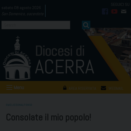
Skip
sabato 08 agosto 2026
to
San Domenico, sacerdote
facebook
youtub
mai
content
Menu
AREA RISERVATA
WEBMAIL
OMELIEDONALFONSO
Consolate il mio popolo!