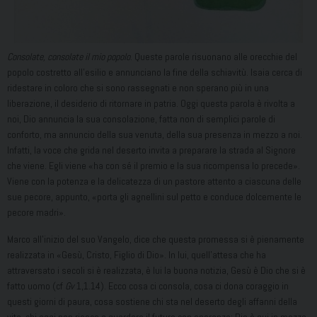
Consolate, consolate il mio popolo
. Queste parole risuonano alle orecchie del
popolo costretto all’esilio e annunciano la fine della schiavitù. Isaia cerca di
ridestare in coloro che si sono rassegnati e non sperano più in una
liberazione, il desiderio di ritornare in patria. Oggi questa parola è rivolta a
noi, Dio annuncia la sua consolazione, fatta non di semplici parole di
conforto, ma annuncio della sua venuta, della sua presenza in mezzo a noi.
Infatti, la voce che grida nel deserto invita a preparare la strada al Signore
che viene. Egli viene «ha con sé il premio e la sua ricompensa lo precede».
Viene con la potenza e la delicatezza di un pastore attento a ciascuna delle
sue pecore, appunto, «porta gli agnellini sul petto e conduce dolcemente le
pecore madri».
Marco all’inizio del suo Vangelo, dice che questa promessa si è pienamente
realizzata in «Gesù, Cristo, Figlio di Dio». In lui, quell’attesa che ha
attraversato i secoli si è realizzata, è lui la buona notizia, Gesù è Dio che si è
fatto uomo (cf
Gv
1,1.14). Ecco cosa ci consola, cosa ci dona coraggio in
questi giorni di paura, cosa sostiene chi sta nel deserto degli affanni della