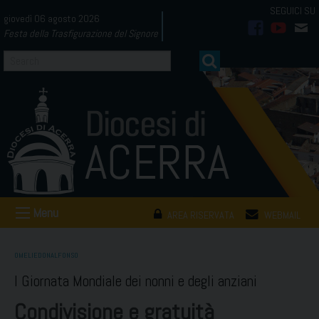
Skip
giovedì 06 agosto 2026
to
Festa della Trasfigurazione del Signore
facebook
youtub
mai
content
Menu
AREA RISERVATA
WEBMAIL
OMELIEDONALFONSO
I Giornata Mondiale dei nonni e degli anziani
Condivisione e gratuità