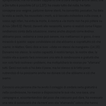
sproporzione, ma noi cristiani sappiamo che ci sarà sempre anche Gesù, che
a Dio tutto è possibile (cf
Lc
1,37): ha creato tutto dal nulla, ha fatto
concepire una vergine, partorire donne sterili, ha convertito peccatori, ha dato
la vista ai ciechi, ha risuscitato i morti, si è lasciato inchiodare sulla croce, è
sceso agli inferi, ha vinto la morte, è risorto e «la morte non ha più potere su
di lui» (
Rm
6,9). Perciò, davanti alle necessità, siamo sì realisti come Filippo:
rendiamoci conto della situazione; siamo anche utopisti come Andrea:
abbiamo poco, vediamo a cosa può servire, ma mettiamoci in gioco, il vero
miracolo è questo: saper condividere ciò che abbiamo e soprattutto ciò che
siamo. In Matteo, Gesù dice ai suoi: «date voi stessi da mangiare» (14,16).
Doniamo noi stessi, le nostre capacità, il nostro tempo, le nostre idee, la
nostra vita e questo farà innescare una rete di condivisione e gratuità che
non solo farà risolvere i problemi, ma moltiplicherà le risorse per “sfamare”
tutti. Gesù non solo ci ha dato il pane, ma lui stesso si è fatto pane;
nutrendoci di lui possiamo anche noi donare ciò che abbiamo e ciò che
siamo.
Conosco una persona che ha avuto il coraggio di credere nella gratuità e
nella condivisione, ha messo a disposizione la sua vita, una casa, una
campagna e, accontentandosi del poco che ciascuno può dare, ha innescato
una rete di solidarietà che da trent’anni sta “sfamando” coloro che hanno