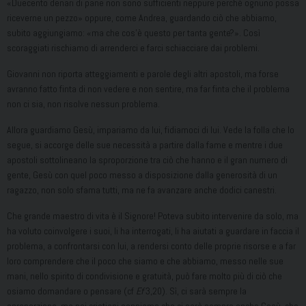
«Duecento denari di pane non sono sufficienti neppure perché ognuno possa
riceverne un pezzo» oppure, come Andrea, guardando ciò che abbiamo,
subito aggiungiamo: «ma che cos’è questo per tanta gente?». Così
scoraggiati rischiamo di arrenderci e farci schiacciare dai problemi.
Giovanni non riporta atteggiamenti e parole degli altri apostoli, ma forse
avranno fatto finta di non vedere e non sentire, ma far finta che il problema
non ci sia, non risolve nessun problema.
Allora guardiamo Gesù, impariamo da lui, fidiamoci di lui. Vede la folla che lo
segue, si accorge delle sue necessità a partire dalla fame e mentre i due
apostoli sottolineano la sproporzione tra ciò che hanno e il gran numero di
gente, Gesù con quel poco messo a disposizione dalla generosità di un
ragazzo, non solo sfama tutti, ma ne fa avanzare anche dodici canestri.
Che grande maestro di vita è il Signore! Poteva subito intervenire da solo, ma
ha voluto coinvolgere i suoi, li ha interrogati, li ha aiutati a guardare in faccia il
problema, a confrontarsi con lui, a rendersi conto delle proprie risorse e a far
loro comprendere che il poco che siamo e che abbiamo, messo nelle sue
mani, nello spirito di condivisione e gratuità, può fare molto più di ciò che
osiamo domandare o pensare (cf
Ef
3,20). Sì, ci sarà sempre la