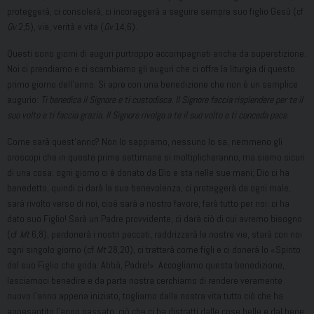
proteggerà, ci consolerà, ci incoraggerà a seguire sempre suo figlio Gesù (cf
Gv
2,5), via, verità e vita (
Gv
14,6).
Questi sono giorni di auguri purtroppo accompagnati anche da superstizione.
Noi ci prendiamo e ci scambiamo gli auguri che ci offre la liturgia di questo
primo giorno dell’anno. Si apre con una benedizione che non è un semplice
augurio:
Ti benedica il Signore e ti custodisca. Il Signore faccia risplendere per te il
suo volto e ti faccia grazia. Il Signore rivolga a te il suo volto e ti conceda pace
.
Come sarà quest’anno? Non lo sappiamo, nessuno lo sa, nemmeno gli
oroscopi che in queste prime settimane si moltiplicheranno, ma siamo sicuri
di una cosa: ogni giorno ci è donato da Dio e sta nelle sue mani; Dio ci ha
benedetto, quindi ci darà la sua benevolenza, ci proteggerà da ogni male,
sarà rivolto verso di noi, cioè sarà a nostro favore, farà tutto per noi: ci ha
dato suo Figlio! Sarà un Padre provvidente, ci darà ciò di cui avremo bisogno
(cf
Mt
6,8), perdonerà i nostri peccati, raddrizzerà le nostre vie, starà con noi
ogni singolo giorno (cf
Mt
28,20), ci tratterà come figli e ci donerà lo «Spirito
del suo Figlio che grida: Abbà, Padre!». Accogliamo questa benedizione,
lasciamoci benedire e da parte nostra cerchiamo di rendere veramente
nuovo l’anno appena iniziato, togliamo dalla nostra vita tutto ciò che ha
appesantito l’anno passato, ciò che ci ha distratti dalle cose belle e dal bene,