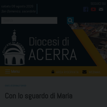
Skip
sabato 08 agosto 2026
to
San Domenico, sacerdote
facebook
youtub
mai
content
Menu
AREA RISERVATA
WEBMAIL
OMELIEDONALFONSO
Con lo sguardo di Maria