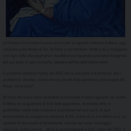
La Chiesa ci fa iniziare il nuovo anno sotto lo sguardo materno di Maria, oggi
venerata come Madre di Dio. Un titolo a noi familiare, infatti a lei ci rivolgiamo
così ogni volta che preghiamo l’
Ave Maria
riconoscendoci peccatori bisognosi
del suo aiuto in ogni momento,
adesso e nell’ora della nostra morte
.
Ci portiamo addosso il peso del 2021 con le sue gioie e le tristezze, con i
problemi e i desideri; siamo ancora provati dalla pandemia, preoccupati del
futuro: come sarà?
All’inizio del nuovo anno cerchiamo di incrociare il nostro sguardo con quello
di Maria, lei sa guardare al di là delle apparenze, sa andare oltre, in
profondità, mette tutto insieme e custodisce nel suo cuore. In ogni
avvenimento sa scorgere la presenza di Dio, si fida di Lui e si affida a Lui. Lo
sguardo di una madre è benedicente, scende nel cuore, incoraggia,
rassicura, indica una via… Maria ci accompagnerà in tutti i giorni del 2022, ci