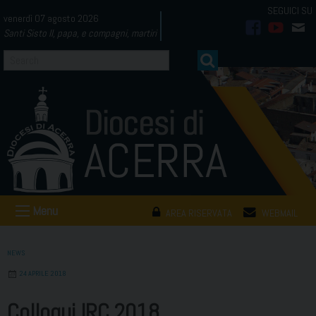
Skip
venerdì 07 agosto 2026
to
Santi Sisto II, papa, e compagni, martiri
facebook
youtub
mai
content
Menu
AREA RISERVATA
WEBMAIL
NEWS
24 APRILE 2018
Colloqui IRC 2018