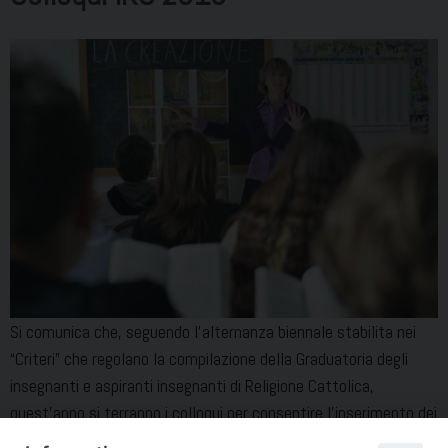
Si comunica che, seguendo l’alternanza biennale stabilita nei
“Criteri” che regolano la compilazione della Graduatoria degli
insegnanti e aspiranti insegnanti di Religione Cattolica,
quest’anno si terranno i colloqui per consentire l’inserimento dei
nuovi aspiranti a supplenze o per migliorare il punteggio per chi è