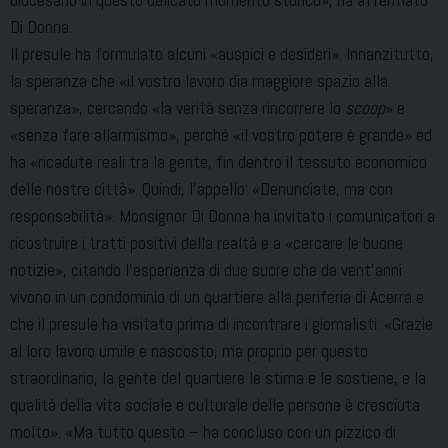
Di Donna.
Il presule ha formulato alcuni «auspici e desideri». Innanzitutto,
la speranza che «il vostro lavoro dia maggiore spazio alla
speranza», cercando «la verità senza rincorrere lo
scoop
» e
«senza fare allarmismo», perché «il vostro potere è grande» ed
ha «ricadute reali tra la gente, fin dentro il tessuto economico
delle nostre città». Quindi, l’appello: «Denunciate, ma con
responsabilità». Monsignor Di Donna ha invitato i comunicatori a
ricostruire i tratti positivi della realtà e a «cercare le buone
notizie», citando l’esperienza di due suore che da vent’anni
vivono in un condominio di un quartiere alla periferia di Acerra e
che il presule ha visitato prima di incontrare i giornalisti: «Grazie
al loro lavoro umile e nascosto, ma proprio per questo
straordinario, la gente del quartiere le stima e le sostiene, e la
qualità della vita sociale e culturale delle persone è cresciuta
molto». «Ma tutto questo – ha concluso con un pizzico di