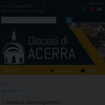
Skip
lunedì 10 agosto 2026
to
San Lorenzo, diacono e martire
facebook
youtub
mai
content
Menu
AREA RISERVATA
WEBMAIL
NEWS
4 FEBBRAIO 2014
Il vescovo di Acerra ai giornalisti