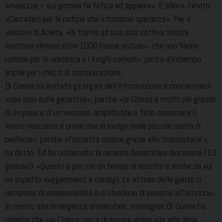
amarezza – sui giornali fa fatica ad apparire». E allora, l’invito:
«Cercateci per le notizie che infondono speranza». Per il
vescovo di Acerra, «di fronte ad una sola cattiva notizia
esistono almeno altre 1000 buone notizie», che non fanno
rumore per la «retorica e i luoghi comuni», pietra d’inciampo
anche per i mezzi di comunicazione.
Di Donna ha invitato gli organi dell’informazione a concentrarsi
«non solo sulla gerarchia», perché «la Chiesa è molto più grande
di un papa e di un vescovo. Amplificate e fate conoscere il
lavoro nascosto e umile che si svolge nelle piccole realtà di
periferia», perché «l’umanità cresce grazie alla ‘microstoria’»,
ha detto. Ed ha richiamato la recente Assemblea diocesana (13
gennaio): «Questo è per me un tempo di ascolto e anche da voi
mi aspetto suggerimenti e consigli. Le attese della gente ci
riempiono di responsabilità e ci chiedono di esserne all’altezza».
In merito alla emergenza ambientale, monsignor Di Donna ha
chiarito che «la Chiesa cerca di essere vicina alla vita della