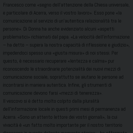
Francesco come «segno dell’attenzione della Chiesa universale,
e particolare di Acerra, verso il vostro lavoro». Esso pone «la
comunicazione al servizio di un’autentica relazionalità tra le
persone». Di Donna ha anche evidenziato alcuni «aspetti
problematici» richiamati dal papa. «La velocità dell’informazione
– ha detto – supera la nostra capacità di riflessione e giudizio»,
impedendoci spesso una «giusta misura» di noi stessi. Per
questo, è necessario recuperare «lentezza e calma» pur
riconoscendo le straordinarie potenzialità dei nuovi mezzi di
comunicazione sociale, soprattutto se aiutano le persone ad
incontrarsi in maniera autentica. Infine, gli strumenti di
comunicazione devono farsi «mezzi di tenerezza».
Il vescovo si è detto molto colpito dalla pluralità
dell’informazione locale in questi primi mesi di permanenza ad
Acerra. «Sono un attento lettore dei vostri giornali», la cui
vivacità è «un fatto molto importante per il nostro territorio
diocesano in questo delicato momento storico», ha affermato