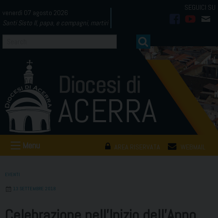
Skip
venerdì 07 agosto 2026
to
Santi Sisto II, papa, e compagni, martiri
facebook
youtub
mai
content
Menu
AREA RISERVATA
WEBMAIL
EVENTI
13 SETTEMBRE 2018
Celebrazione nell’Inizio dell’Anno