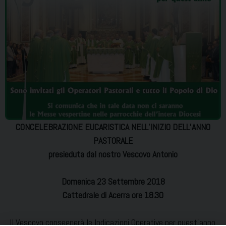
CONCELEBRAZIONE EUCARISTICA NELL’INIZIO DELL’ANNO
PASTORALE
presieduta dal nostro Vescovo Antonio
Domenica 23 Settembre 2018
Cattedrale di Acerra ore 18.30
Il Vescovo consegnerà le Indicazioni Operative per quest’anno.