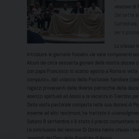
vescovo di 
Dal sette a
Cattedrale, 
per il pross
Lo stesso m
introdurre le giornate fossero «le varie componenti ecc
Alcuni dei circa sessanta giovani della nostra diocesi 
con papa Francesco lo scorso agosto a Roma in vista d
compiuto», dal «rilancio della Pastorale familiare (cen
ragazzi provenienti dalle diverse parrocchie della dioce
esercizi spirituali ad Assisi e la vacanza in Trentino per
Della visita pastorale compiuta nella sua diocesi di 
insieme ad altri testimoni, ha trattato il «coinvolgiment
Sabato 8 settembre c’è stato il pranzo comunitario con p
Le conclusioni del vescovo Di Donna hanno chiuso i lav
apostoli del Coro delle Basiliche di Assisi
.