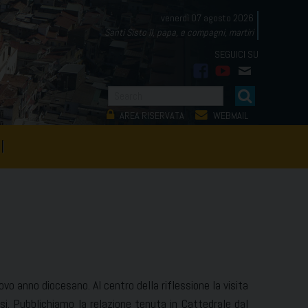
venerdì 07 agosto 2026
Santi Sisto II, papa, e compagni, martiri
facebook
youtube
mail
AREA RISERVATA
WEBMAIL
I
uovo anno diocesano. Al centro della riflessione la visita
si. Pubblichiamo la relazione tenuta in Cattedrale dal