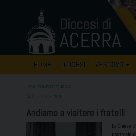
Skip
to
content
HOME
DIOCESI
VESCOVO
NEWS
,
VISITAPASTORALE2019
10 SETTEMBRE 2018
Andiamo a visitare i fratelli
La Chiesa di
pastorale d