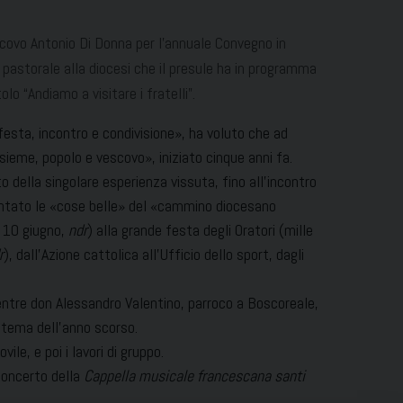
escovo Antonio Di Donna per l’annuale Convegno in
a pastorale alla diocesi che il presule ha in programma
lo “Andiamo a visitare i fratelli”.
esta, incontro e condivisione», ha voluto che ad
sieme, popolo e vescovo», iniziato cinque anni fa.
 della singolare esperienza vissuta, fino all’incontro
contato le «cose belle» del «cammino diocesano
o 10 giugno,
ndr
) alla grande festa degli Oratori (mille
r
), dall’Azione cattolica all’Ufficio dello sport, dagli
entre don Alessandro Valentino, parroco a Boscoreale,
il tema dell’anno scorso.
le, e poi i lavori di gruppo.
 concerto della
Cappella musicale francescana santi