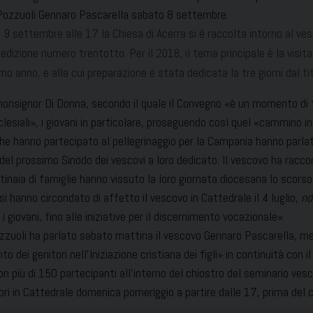
Pozzuoli Gennaro Pascarella sabato 8 settembre.
l 9 settembre alle 17 la Chiesa di Acerra si è raccolta intorno al v
edizione numero trentotto. Per il 2018, il tema principale è la visit
imo anno, e alla cui preparazione è stata dedicata la tre giorni dal tito
onsignor Di Donna, secondo il quale il Convegno «è un momento di f
lesiali», i giovani in particolare, proseguendo così quel «cammino in
che hanno partecipato al pellegrinaggio per la Campania hanno parlato
el prossimo Sinodo dei vescovi a loro dedicato. Il vescovo ha rac
tinaia di famiglie hanno vissuto la loro giornata diocesana lo scors
si hanno circondato di affetto il vescovo in Cattedrale il 4 luglio,
nd
 i giovani, fino alle iniziative per il discernimento vocazionale».
Pozzuoli ha parlato sabato mattina il vescovo Gennaro Pascarella, m
o dei genitori nell’Iniziazione cristiana dei figli» in continuità con 
iù di 150 partecipanti all’interno del chiostro del seminario vescovi
ori in Cattedrale domenica pomeriggio a partire dalle 17, prima del