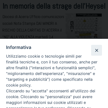
Campa
In memoria della strage dell’Heysel
in
vista
Diocesi di Acerra Ufficio comunicazioni
delle
sociali Nota Stampa DAI MINORI A
elezion
RISCHIO DELLA CARITAS DI ACERRA il
regiona
“NO” ALLA VIOLENZA martedì 14
ottobre alle 17.30 L’intitolazione dei
Informativa
locali del Centro sportivo del Duomo a
Utilizziamo cookie o tecnologie simili per
Roberto Lorentini, medico vittima della
finalità tecniche e, con il tuo consenso, anche per
strage in Belgio nello stadio di calcio “Heysel” La Caritas di
altre finalità ("interazioni e funzionalità semplici",
Acerra, insieme all’Associazione Familiari Vittime dell’Heysel,
"miglioramento dell'esperienza", "misurazione" e
nell’ambito della campagna di sensibilizzazione «Io ti rispetto»,
"targeting e pubblicità") come specificato nella
In
intitolerà …
Continue reading
cookie policy.
memoria
Cliccando su "accetta" acconsenti all'utilizzo dei
cookie. Cliccando su "personalizza" puoi avere
della
maggiori informazioni sui cookie utilizzati e
strage
« Pagina precedente
Pagina successiva »