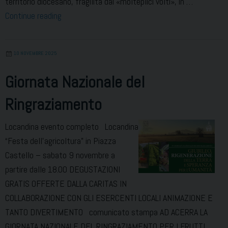
territorio diocesano, fragilità dai «molteplici volti», in …
Presentazione
Continue reading
Dossier
diocesano
10 NOVEMBRE 2025
delle
povertà
Giornata Nazionale del
Ringraziamento
Locandina evento completo Locandina
“Festa dell’agricoltura” in Piazza
Castello – sabato 9 novembre a
partire dalle 18.00 DEGUSTAZIONI
GRATIS OFFERTE DALLA CARITAS IN
COLLABORAZIONE CON GLI ESERCENTI LOCALI ANIMAZIONE E
TANTO DIVERTIMENTO comunicato stampa AD ACERRA LA
GIORNATA NAZIONALE DEL RINGRAZIAMENTO PER I FRUTTI