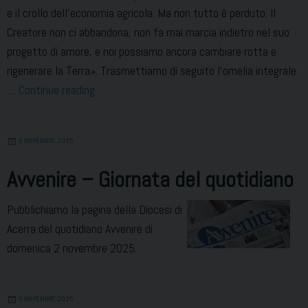
e il crollo dell’economia agricola. Ma non tutto è perduto. Il
Creatore non ci abbandona, non fa mai marcia indietro nel suo
progetto di amore, e noi possiamo ancora cambiare rotta e
rigenerare la Terra». Trasmettiamo di seguito l’omelia integrale
Omelia
…
Continue reading
del
vescovo
6 NOVEMBRE 2025
–
Celebrazione
Avvenire – Giornata del quotidiano
9
novembre
Pubblichiamo la pagina della Diocesi di
RAI1
Acerra del quotidiano Avvenire di
domenica 2 novembre 2025.
5 NOVEMBRE 2025