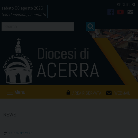
Skip
sabato 08 agosto 2026
to
San Domenico, sacerdote
facebook
youtub
mai
content
Menu
AREA RISERVATA
WEBMAIL
NEWS
5 DICEMBRE 2025