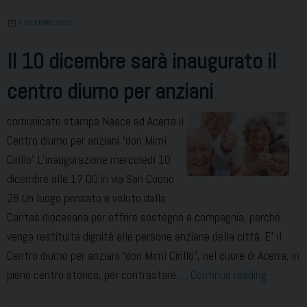
per
5 DICEMBRE 2025
la
legalità
Il 10 dicembre sarà inaugurato il
centro diurno per anziani
comunicato stampa Nasce ad Acerra il
Centro diurno per anziani “don Mimì
Cirillo” L’inaugurazione mercoledì 10
dicembre alle 17.00 in via San Cuono
28 Un luogo pensato e voluto dalla
Caritas diocesana per offrire sostegno e compagnia, perché
venga restituita dignità alle persone anziane della città. E’ il
Centro diurno per anziani “don Mimì Cirillo”, nel cuore di Acerra, in
Il
pieno centro storico, per contrastare …
Continue reading
10