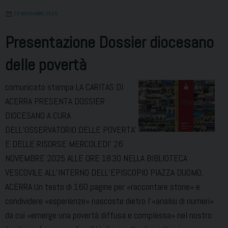
dicembr
25 NOVEMBRE 2025
sarà
inaugura
Presentazione Dossier diocesano
il
delle povertà
centro
diurno
comunicato stampa LA CARITAS DI
per
ACERRA PRESENTA DOSSIER
anziani
DIOCESANO A CURA
DELL’OSSERVATORIO DELLE POVERTA’
E DELLE RISORSE MERCOLEDI’ 26
NOVEMBRE 2025 ALLE ORE 18.30 NELLA BIBLIOTECA
VESCOVILE ALL’INTERNO DELL’EPISCOPIO PIAZZA DUOMO,
ACERRA Un testo di 160 pagine per «raccontare storie» e
condividere «esperienze» nascoste dietro l’«analisi di numeri»
da cui «emerge una povertà diffusa e complessa» nel nostro