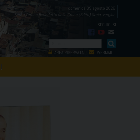
domenica 09 agosto 2026
Santa Teresa Benedetta della Croce (Edith) Stein, vergine
facebook
youtube
mail
AREA RISERVATA
WEBMAIL
I