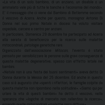
«La vita di un solo bambino, di un anziano, un disabile o un
ammalato vale più di tutte le banche e l’economia del mondo».
E’ il messaggio che ci viene dal Bambino di Betlemme secondo
il vescovo di Acerra. Anche per questo, monsignor Antonio Di
Donna nel suo primo Natale in diocesi ha voluto visitare
ospedale, carcere e centro per anziani.
In particolare, Domenica 29 dicembre ha partecipato ad Acerra
alla serata di beneficenza per la ricerca sulle malattie
mitocondriali, patologie genetiche rare.
Organizzato dall’associazione
Mitocon
, l’evento è stato
pensato per sensibilizzare le persone sulle gravi conseguenze di
queste malattie degenerative, spesso con effetto letale nei
bambini.
«Natale non è una festa dei buoni sentimenti» aveva detto Di
Donna durante la Messa del 25 dicembre. Ed anche in questo
caso si è augurato che «spenti i riflettori, le famiglie colpite da
questa malattia non ripiombino nella solitudine». «Siamo qui per
urlare la vita di questi bambini» ha detto il vescovo, nella
speranza che «logiche di mercato non rallentino la ricerca»,
essendo quelle mitocondriali «malattie poco diffuse».