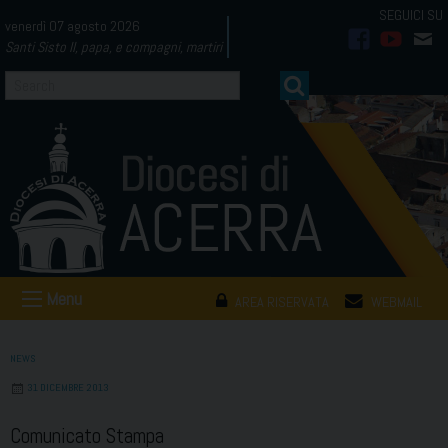
Skip
venerdì 07 agosto 2026
to
Santi Sisto II, papa, e compagni, martiri
facebook
youtub
mai
content
Menu
AREA RISERVATA
WEBMAIL
NEWS
31 DICEMBRE 2013
Comunicato Stampa