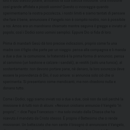
loro il suo stesso potere, affidando la sua stessa missione. Una missione
così grande affidata a piccoli uomini! Questo ci incoraggia quando
sperimentiamo la nostra piccolezza, i nostri limiti e siamo tentati di pensare
che fare il bene, annunciare il Vangelo non è compito nostro, non è possibile
a noi. Amos era un mandriano chiamato mentre seguiva il gregge e inviato al
popolo, così i Dodici sono uomini semplici. Eppure Dio si fida di loro.
Prima di mandarli Gesù dà loro precise indicazioni, proprio come fa una
madre con il figlio che parte per un viaggio: pensa alla compagnia e li manda
a due a due: la comunione, la fraternità è la prima forma di annuncio; pensa
al cammino (un bastone e calzare i sandali), ai vestiti (solo una tunica), al
sostentamento: non devono portare pane, né denaro, la loro sicurezza deve
essere la provvidenza di Dio, il suo amore: si annuncia solo ciò che si
sperimenta. Si presentano come mendicanti, ma non chiedono nulla e
donano tutto.
Come i Dodici, oggi siamo inviati noi a due a due, cioè non da soli perché la
missione è di tutti non di alcuni: «Nessun cristiano annuncia il Vangelo “in
proprio”, – dice Papa Francesco – ma solo inviato dalla Chiesa che ha
ricevuto il mandato da Cristo stesso. È proprio il Battesimo che ci rende
missionari. Un battezzato che non sente il bisogno di annunciare il Vangelo,