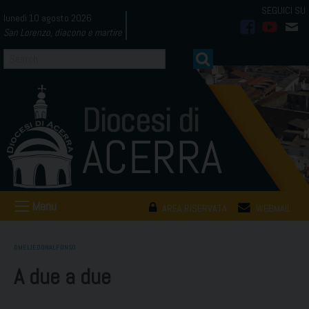
Skip
lunedì 10 agosto 2026
to
San Lorenzo, diacono e martire
facebook
youtub
mai
content
Menu
AREA RISERVATA
WEBMAIL
OMELIEDONALFONSO
A due a due