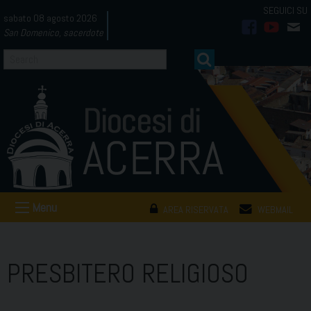
Skip
sabato 08 agosto 2026
to
San Domenico, sacerdote
facebook
youtub
mai
content
Menu
AREA RISERVATA
WEBMAIL
PRESBITERO RELIGIOSO