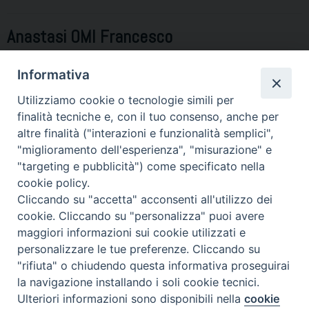
Anastasi OMI Francesco
PRESBITERO RELIGIOSO
Informativa
Utilizziamo cookie o tecnologie simili per
finalità tecniche e, con il tuo consenso, anche per
altre finalità ("interazioni e funzionalità semplici",
"miglioramento dell'esperienza", "misurazione" e
"targeting e pubblicità") come specificato nella
P
cookie policy.
o
Piazza Duomo 7 - 80011 Acerra (NA) - Tel/Fax 081 5209329 -
Cliccando su "accetta" acconsenti all'utilizzo dei
s
ced@diocesiacerra.it © 2019
Diocesi di Acerra
cookie. Cliccando su "personalizza" puoi avere
t
maggiori informazioni sui cookie utilizzati e
N
personalizzare le tue preferenze. Cliccando su
a
"rifiuta" o chiudendo questa informativa proseguirai
v
la navigazione installando i soli cookie tecnici.
i
Ulteriori informazioni sono disponibili nella
cookie
Preferenze Cookie