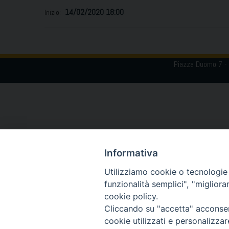
14/02/2020 18:00
Inizio:
P
Piazza Duomo 7 -
o
s
t
N
Informativa
a
Utilizziamo cookie o tecnologie s
v
funzionalità semplici", "miglior
cookie policy.
i
Cliccando su "accetta" acconsent
g
cookie utilizzati e personalizza