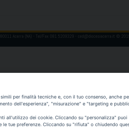
 80011 Acerra (NA) - Tel/Fax 081 5209329 - ced@diocesiacerra.it © 20
imili per finalità tecniche e, con il tuo consenso, anche per 
amento dell'esperienza", "misurazione" e "targeting e pubbli
i all'utilizzo dei cookie. Cliccando su "personalizza" puoi
re le tue preferenze. Cliccando su "rifiuta" o chiudendo que