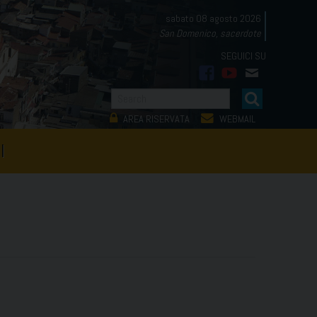
sabato 08 agosto 2026
San Domenico, sacerdote
facebook
youtube
mail
AREA RISERVATA
WEBMAIL
I