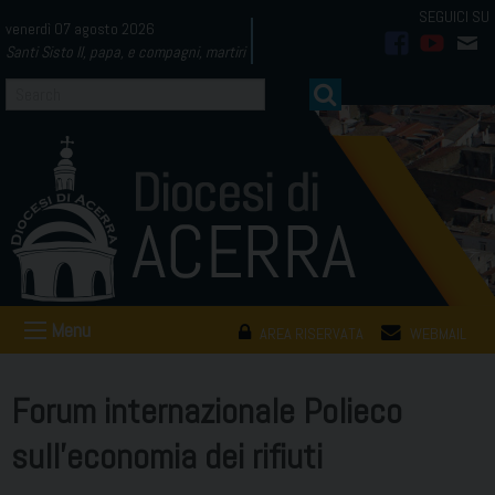
Skip
venerdì 07 agosto 2026
to
Santi Sisto II, papa, e compagni, martiri
facebook
youtub
mai
content
Menu
AREA RISERVATA
WEBMAIL
Forum internazionale Polieco
sull’economia dei rifiuti