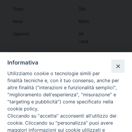
Don
Titolo:
Mario
Nome:
De
Cognome:
Lucia
Sacerdo
Tipo:
te
Informativa
23-05-
Utilizziamo cookie o tecnologie simili per
Data ordinazione:
finalità tecniche e, con il tuo consenso, anche per
1970
altre finalità ("interazioni e funzionalità semplici",
Arienzo
Luogo ordinazione:
"miglioramento dell'esperienza", "misurazione" e
"targeting e pubblicità") come specificato nella
cookie policy.
Cliccando su "accetta" acconsenti all'utilizzo dei
Incarichi
cookie. Cliccando su "personalizza" puoi avere
Parroco
Arcipretura di Sant’Andrea Apostolo
presso
maggiori informazioni sui cookie utilizzati e