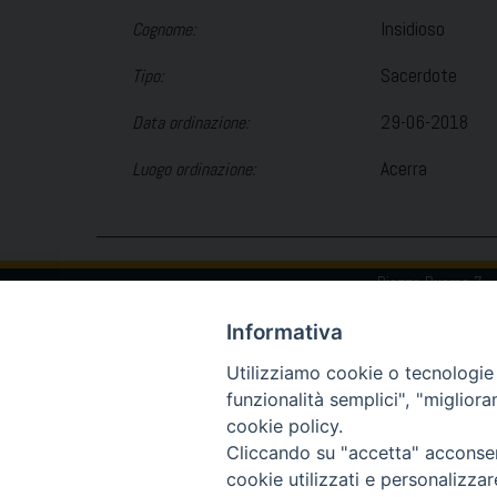
Insidioso
Cognome:
Sacerdote
Tipo:
29-06-2018
Data ordinazione:
Acerra
Luogo ordinazione:
Piazza Duomo 7 -
Informativa
Utilizziamo cookie o tecnologie s
funzionalità semplici", "miglior
cookie policy.
Cliccando su "accetta" acconsent
cookie utilizzati e personalizza