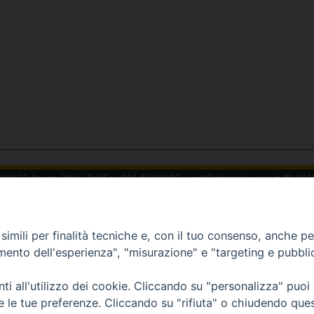
 80011 Acerra (NA) - Tel/Fax 081 5209329 - ced@diocesiacerra.it © 20
imili per finalità tecniche e, con il tuo consenso, anche per 
amento dell'esperienza", "misurazione" e "targeting e pubbli
i all'utilizzo dei cookie. Cliccando su "personalizza" puoi
re le tue preferenze. Cliccando su "rifiuta" o chiudendo que