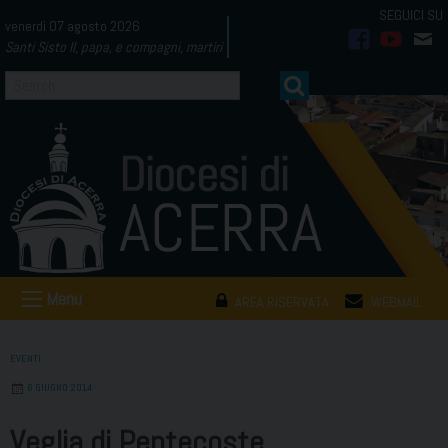
Skip
venerdì 07 agosto 2026
to
Santi Sisto II, papa, e compagni, martiri
facebook
youtub
mai
content
Menu
AREA RISERVATA
WEBMAIL
EVENTI
6 GIUGNO 2014
Veglia di Pentecoste