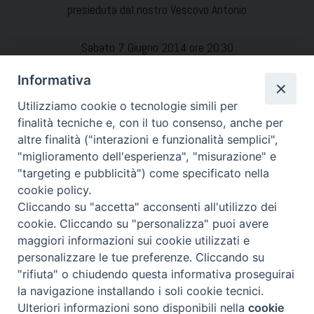
presieduta dal nostro Vescovo Antonio
Sabato 7 Giugno 2014 ore 20.30
Cattedrale di Acerra
Informativa
E’ possibile parcheggiare l’auto nel campetto della Cattedrale
Utilizziamo cookie o tecnologie simili per
– Via Filomarini
finalità tecniche e, con il tuo consenso, anche per
altre finalità ("interazioni e funzionalità semplici",
Condividi…
"miglioramento dell'esperienza", "misurazione" e
"targeting e pubblicità") come specificato nella
cookie policy.
Cliccando su "accetta" acconsenti all'utilizzo dei
cookie. Cliccando su "personalizza" puoi avere
VegliaPentecoste
maggiori informazioni sui cookie utilizzati e
personalizzare le tue preferenze. Cliccando su
"rifiuta" o chiudendo questa informativa proseguirai
Piazza Duomo 7 - 80011 Acerra (NA) - Tel/Fax 081 5209329 -
la navigazione installando i soli cookie tecnici.
ced@diocesiacerra.it © 2019
Diocesi di Acerra
Ulteriori informazioni sono disponibili nella
cookie
Preferenze Cookie