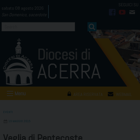
Skip
sabato 08 agosto 2026
to
San Domenico, sacerdote
facebook
youtub
mai
content
Menu
AREA RISERVATA
WEBMAIL
EVENTI
19 MAGGIO 2015
Veglia di Pentecoste