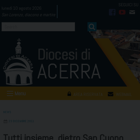
Skip
lunedì 10 agosto 2026
to
San Lorenzo, diacono e martire
facebook
youtub
mai
content
Menu
AREA RISERVATA
WEBMAIL
NEWS
23 DICEMBRE 2011
Tutti insieme, dietro San Cuono