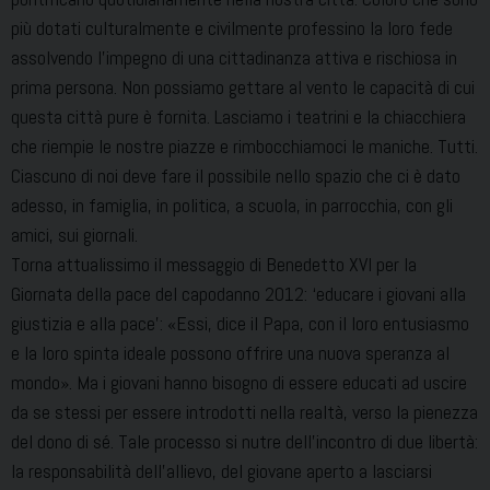
più dotati culturalmente e civilmente professino la loro fede
assolvendo l’impegno di una cittadinanza attiva e rischiosa in
prima persona. Non possiamo gettare al vento le capacità di cui
questa città pure è fornita. Lasciamo i teatrini e la chiacchiera
che riempie le nostre piazze e rimbocchiamoci le maniche. Tutti.
Ciascuno di noi deve fare il possibile nello spazio che ci è dato
adesso, in famiglia, in politica, a scuola, in parrocchia, con gli
amici, sui giornali.
Torna attualissimo il messaggio di Benedetto XVI per la
Giornata della pace del capodanno 2012: ‘educare i giovani alla
giustizia e alla pace’: «Essi, dice il Papa, con il loro entusiasmo
e la loro spinta ideale possono offrire una nuova speranza al
mondo». Ma i giovani hanno bisogno di essere educati ad uscire
da se stessi per essere introdotti nella realtà, verso la pienezza
del dono di sé. Tale processo si nutre dell’incontro di due libertà:
la responsabilità dell’allievo, del giovane aperto a lasciarsi