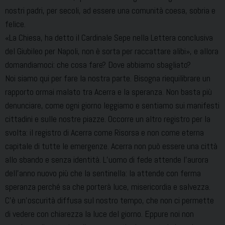
nostri padri, per secoli, ad essere una comunità coesa, sobria e
felice.
«La Chiesa, ha detto il Cardinale Sepe nella Lettera conclusiva
del Giubileo per Napoli, non è sorta per raccattare alibi», e allora
domandiamoci: che cosa fare? Dove abbiamo sbagliato?
Noi siamo qui per fare la nostra parte. Bisogna riequilibrare un
rapporto ormai malato tra Acerra e la speranza. Non basta più
denunciare, come ogni giorno leggiamo e sentiamo sui manifesti
cittadini e sulle nostre piazze. Occorre un altro registro per la
svolta: il registro di Acerra come Risorsa e non come eterna
capitale di tutte le emergenze. Acerra non può essere una città
allo sbando e senza identità. L’uomo di fede attende l’aurora
dell’anno nuovo più che la sentinella: la attende con ferma
speranza perché sa che porterà luce, misericordia e salvezza.
C’è un’oscurità diffusa sul nostro tempo, che non ci permette
di vedere con chiarezza la luce del giorno. Eppure noi non