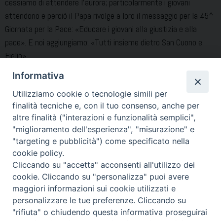
cessiamo di attendere l’aurora; particolarmente i giovani
attendono e perciò il Papa rivolge a loro il messaggio per la 45^
Giornata per la Pace: «Educare i giovani alla giustizia e alla
pace». E noi aggiungiamo: «Tutti insieme dietro San Cuono e
Figlio».
Per una città cosciente delle sue radici cristiane, la memoria
Informativa
del passato, che da oltre un millennio lega Acerra a questi Santi
Utilizziamo cookie o tecnologie simili per
Martiri può rivitalizzare esperienze di vita delle generazioni
finalità tecniche e, con il tuo consenso, anche per
presenti e alimentare la speranza fiduciosa del futuro.
altre finalità ("interazioni e funzionalità semplici",
+ Giovanni, Vescovo
"miglioramento dell'esperienza", "misurazione" e
"targeting e pubblicità") come specificato nella
Condividi…
cookie policy.
Cliccando su "accetta" acconsenti all'utilizzo dei
cookie. Cliccando su "personalizza" puoi avere
maggiori informazioni sui cookie utilizzati e
personalizzare le tue preferenze. Cliccando su
"rifiuta" o chiudendo questa informativa proseguirai
Piazza Duomo 7 - 80011 Acerra (NA) - Tel/Fax 081 5209329 -