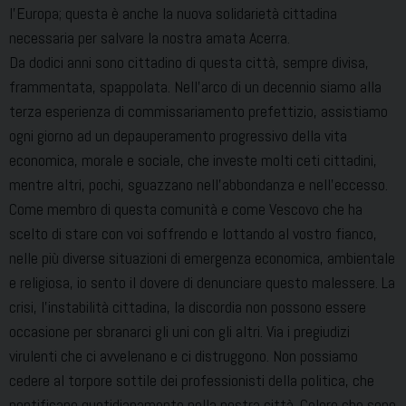
l’Europa; questa è anche la nuova solidarietà cittadina
necessaria per salvare la nostra amata Acerra.
Da dodici anni sono cittadino di questa città, sempre divisa,
frammentata, spappolata. Nell’arco di un decennio siamo alla
terza esperienza di commissariamento prefettizio, assistiamo
ogni giorno ad un depauperamento progressivo della vita
economica, morale e sociale, che investe molti ceti cittadini,
mentre altri, pochi, sguazzano nell’abbondanza e nell’eccesso.
Come membro di questa comunità e come Vescovo che ha
scelto di stare con voi soffrendo e lottando al vostro fianco,
nelle più diverse situazioni di emergenza economica, ambientale
e religiosa, io sento il dovere di denunciare questo malessere. La
crisi, l’instabilità cittadina, la discordia non possono essere
occasione per sbranarci gli uni con gli altri. Via i pregiudizi
virulenti che ci avvelenano e ci distruggono. Non possiamo
cedere al torpore sottile dei professionisti della politica, che
pontificano quotidianamente nella nostra città. Coloro che sono