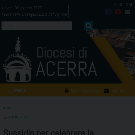
Skip
giovedì 06 agosto 2026
to
Festa della Trasfigurazione del Signore
facebook
youtub
mai
content
Menu
AREA RISERVATA
WEBMAIL
NEWS
3 APRILE 2020
Sussidio per celebrare la