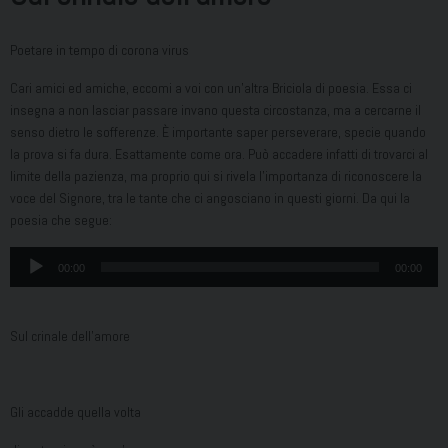
Poetare in tempo di corona virus
Cari amici ed amiche, eccomi a voi con un’altra Briciola di poesia. Essa ci
insegna a non lasciar passare invano questa circostanza, ma a cercarne il
senso dietro le sofferenze. È importante saper perseverare, specie quando
la prova si fa dura. Esattamente come ora. Può accadere infatti di trovarci al
limite della pazienza, ma proprio qui si rivela l’importanza di riconoscere la
voce del Signore, tra le tante che ci angosciano in questi giorni. Da qui la
poesia che segue:
Audio
00:00
00:00
Player
Sul crinale dell’amore
Gli accadde quella volta