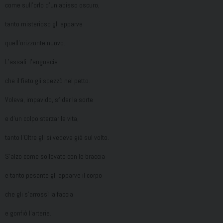
come sull’orlo d’un abisso oscuro,
tanto misterioso gli apparve
quell’orizzonte nuovo.
L’assalì l’angoscia
che il fiato gli spezzò nel petto.
Voleva, impavido, sfidar la sorte
e d’un colpo sterzar la vita,
tanto l’Oltre gli si vedeva già sul volto.
S’alzo come sollevato con le braccia
e tanto pesante gli apparve il corpo
che gli s’arrossì la faccia
e gonfiò l’arterie.