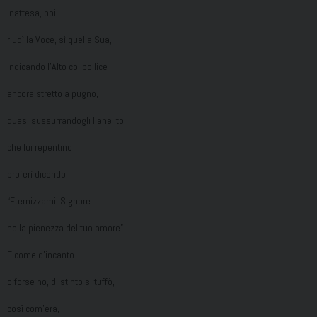
Inattesa, poi,
riudì la Voce, sì quella Sua,
indicando l’Alto col pollice
ancora stretto a pugno,
quasi sussurrandogli l’anelito
che lui repentino
proferì dicendo:
“Eternizzami, Signore
nella pienezza del tuo amore”.
E come d’incanto
o forse no, d’istinto si tuffò,
così com’era,