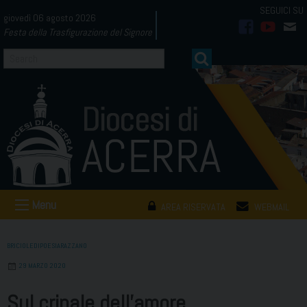
Skip
giovedì 06 agosto 2026
to
Festa della Trasfigurazione del Signore
facebook
youtub
mai
content
Menu
AREA RISERVATA
WEBMAIL
BRICIOLEDIPOESIARAZZANO
29 MARZO 2020
Sul crinale dell’amore