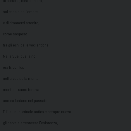
di portarsi, così com’era,
sul crinale dell’amore
e di rimanervi attonito,
come sospeso
tra gli echi delle voci antiche.
Ma la Sua, quella no,
era lì, con lui,
nell’alveo della mente,
mentre il cuore teneva
ancora lontano nel passato.
E lì, su quel crinale antico e sempre nuovo
gli parve s’arrestasse l’esistenza,