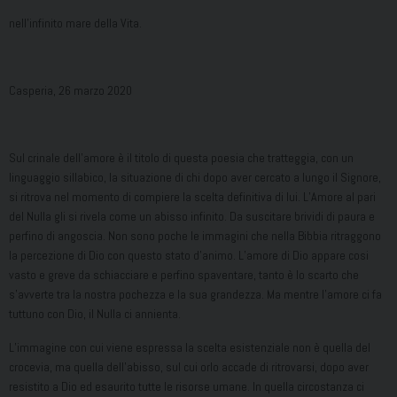
nell’infinito mare della Vita.
Casperia, 26 marzo 2020
Sul crinale dell’amore è il titolo di questa poesia che tratteggia, con un
linguaggio sillabico, la situazione di chi dopo aver cercato a lungo il Signore,
si ritrova nel momento di compiere la scelta definitiva di lui. L’Amore al pari
del Nulla gli si rivela come un abisso infinito. Da suscitare brividi di paura e
perfino di angoscia. Non sono poche le immagini che nella Bibbia ritraggono
la percezione di Dio con questo stato d’animo. L’amore di Dio appare cosi
vasto e greve da schiacciare e perfino spaventare, tanto è lo scarto che
s’avverte tra la nostra pochezza e la sua grandezza. Ma mentre l’amore ci fa
tuttuno con Dio, il Nulla ci annienta.
L’immagine con cui viene espressa la scelta esistenziale non è quella del
crocevia, ma quella dell’abisso, sul cui orlo accade di ritrovarsi, dopo aver
resistito a Dio ed esaurito tutte le risorse umane. In quella circostanza ci