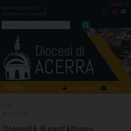
Skip
sabato 08 agosto 2026
to
San Domenico, sacerdote
facebook
youtub
mai
content
Menu
AREA RISERVATA
WEBMAIL
EVENTI
14 LUGLIO 2016
Solennità di sant’Alfonso