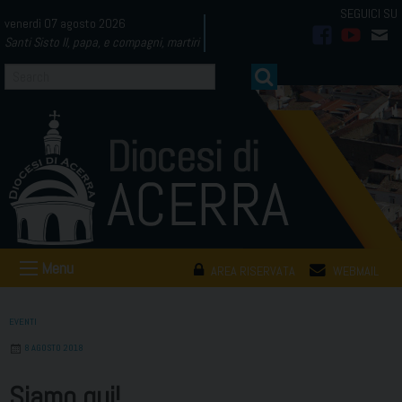
Skip
venerdì 07 agosto 2026
to
Santi Sisto II, papa, e compagni, martiri
facebook
youtub
mai
content
Menu
AREA RISERVATA
WEBMAIL
EVENTI
8 AGOSTO 2018
Siamo qui!