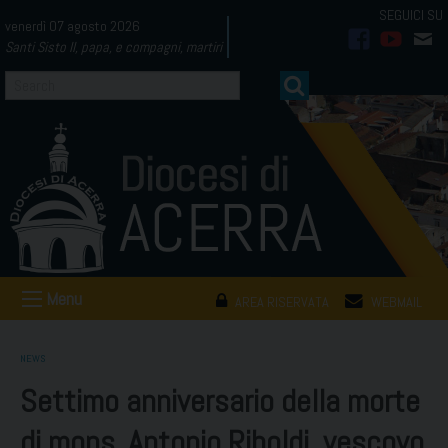
Skip
venerdì 07 agosto 2026
to
Santi Sisto II, papa, e compagni, martiri
facebook
youtub
mai
content
Menu
AREA RISERVATA
WEBMAIL
NEWS
Settimo anniversario della morte
di mons. Antonio Riboldi, vescovo