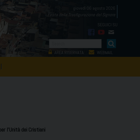
giovedì 06 agosto 2026
Festa della Trasfigurazione del Signore
facebook
youtube
mail
AREA RISERVATA
WEBMAIL
I
r l’Unità dei Cristiani