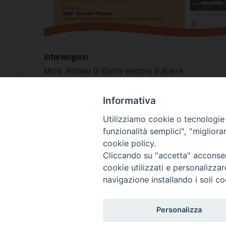
Intervengono:
Mons. Antonio Di Donna vescovo di Acerra
Prof. Edoardo Scognamiglio docente della PFTIM e dire
Prof. Pietro De Lucia autore del testo e direttore uff
Informativa
Modera:
Utilizziamo cookie o tecnologie s
Dott. Antonio Pintauro direttore ufficio diocesano per 
funzionalità semplici", "miglior
cookie policy.
Cliccando su "accetta" acconsent
cookie utilizzati e personalizza
navigazione installando i soli co
Personalizza
Piazza Duomo 7 -