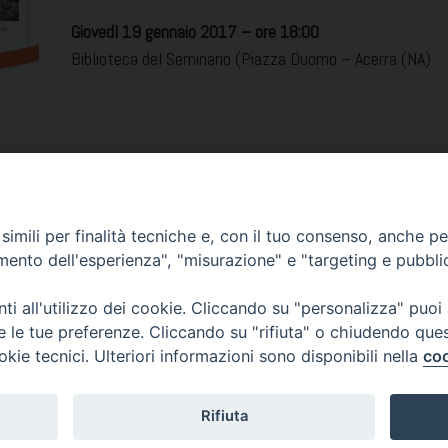
Giovedì 19 gennaio 2017 – ore 18:00
Biblioteca del Seminario (Piazza Duomo – Acerra (NA)
ttore ufficio per l’ecumenismo della Diocesi di Caserta
icio diocesano per l’ecumenismo
imili per finalità tecniche e, con il tuo consenso, anche per 
le comunicazioni sociali
amento dell'esperienza", "misurazione" e "targeting e pubbli
Condividi…
i all'utilizzo dei cookie. Cliccando su "personalizza" puoi
re le tue preferenze. Cliccando su "rifiuta" o chiudendo que
okie tecnici. Ulteriori informazioni sono disponibili nella
coo
Rifiuta
 80011 Acerra (NA) - Tel/Fax 081 5209329 - ced@diocesiacerra.it © 20