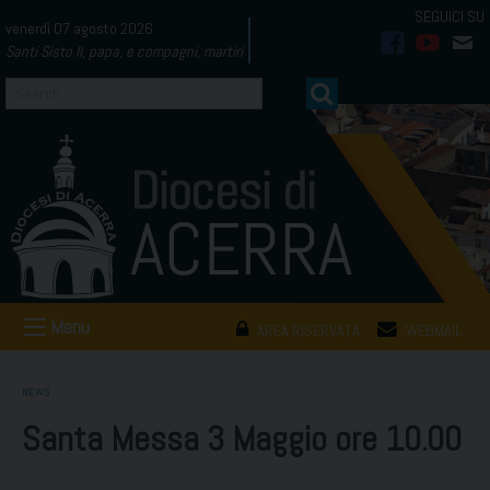
Skip
venerdì 07 agosto 2026
to
Santi Sisto II, papa, e compagni, martiri
facebook
youtub
mai
content
Menu
AREA RISERVATA
WEBMAIL
NEWS
Santa Messa 3 Maggio ore 10.00