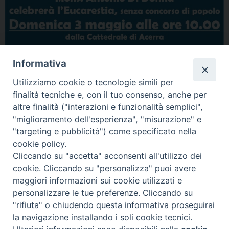
Informativa
Utilizziamo cookie o tecnologie simili per
finalità tecniche e, con il tuo consenso, anche per
altre finalità ("interazioni e funzionalità semplici",
"miglioramento dell'esperienza", "misurazione" e
"targeting e pubblicità") come specificato nella
Condividi…
cookie policy.
Cliccando su "accetta" acconsenti all'utilizzo dei
cookie. Cliccando su "personalizza" puoi avere
maggiori informazioni sui cookie utilizzati e
personalizzare le tue preferenze. Cliccando su
"rifiuta" o chiudendo questa informativa proseguirai
Piazza Duomo 7 - 80011 Acerra (NA) - Tel/Fax 081 5209329 -
la navigazione installando i soli cookie tecnici.
ced@diocesiacerra.it © 2019
Diocesi di Acerra