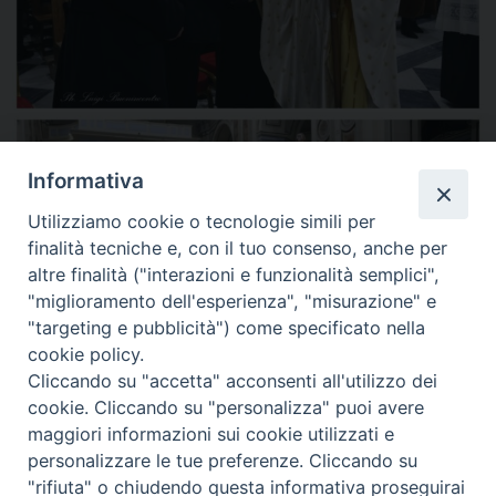
Informativa
Utilizziamo cookie o tecnologie simili per
finalità tecniche e, con il tuo consenso, anche per
altre finalità ("interazioni e funzionalità semplici",
"miglioramento dell'esperienza", "misurazione" e
"targeting e pubblicità") come specificato nella
cookie policy.
Cliccando su "accetta" acconsenti all'utilizzo dei
cookie. Cliccando su "personalizza" puoi avere
maggiori informazioni sui cookie utilizzati e
personalizzare le tue preferenze. Cliccando su
"rifiuta" o chiudendo questa informativa proseguirai
Piazza Duomo 7 - 80011 Acerra (NA) - Tel/Fax 081 5209329 -