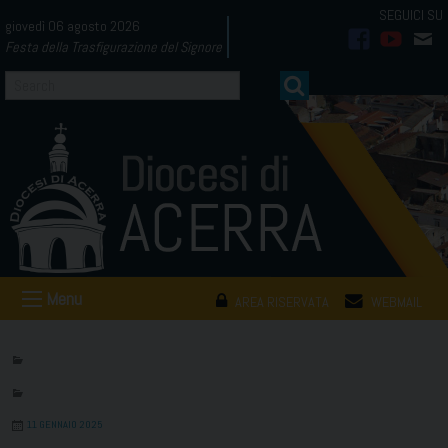
Skip
giovedì 06 agosto 2026
to
Festa della Trasfigurazione del Signore
facebook
youtub
mai
content
Menu
AREA RISERVATA
WEBMAIL
11 GENNAIO 2025