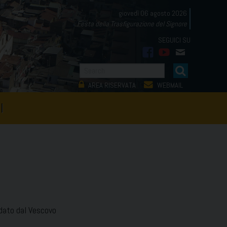
giovedì 06 agosto 2026
Festa della Trasfigurazione del Signore
facebook
youtube
mail
AREA RISERVATA
WEBMAIL
I
uidato dal Vescovo