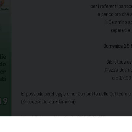
per i referenti parroc
e per coloro che
il Cammino sp
separati e 
Domenica 19 
Biblioteca de
Piazza Duomo
ore 17.00
E’ possibile parcheggiare nel Campetto della Cattedrale i
(Si accede da via Filomarini)
info: Salvatore e Lina Pipolo: 333 3546710
email: pastoreledellafamiglia@diocesiacerra.it