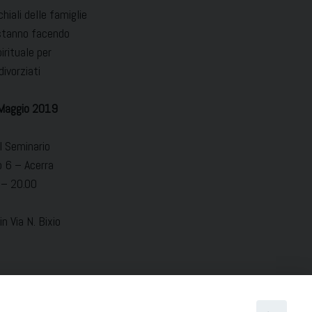
chiali delle famiglie
 stanno facendo
irituale per
divorziati
Maggio 2019
l Seminario
 6 – Acerra
 – 20.00
n Via N. Bixio