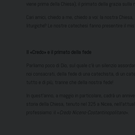
viene prima della Chiesa); il primato della grazia sulla m
Cari amici, chiedo a me, chiedo a voi: la nostra Chies
liturgiche? Le nostre catechesi fanno presentire il mist
Il
«Credo
» e il primato della fede
Parliamo poco di Dio, sul quale c’è un silenzio assordan
noi consacrati, della fede di una catechista, di un cat
tutto e di più, tranne che della nostra fede!
In quest’anno, a maggio in particolare, cadrà un anniver
storia della Chiesa, tenuto nel 325 a Nicea, nell’attu
professiamo: il «
Credo Niceno-Costantinopolitano
».