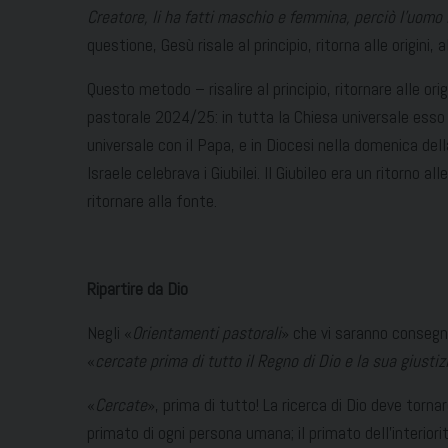
Creatore, li ha fatti maschio e femmina, perciò l’uomo
questione, Gesù risale al principio, ritorna alle origini,
Questo metodo – risalire al principio, ritornare alle ori
pastorale 2024/25: in tutta la Chiesa universale esso 
universale con il Papa, e in Diocesi nella domenica dell
Israele celebrava i Giubilei. Il Giubileo era un ritorno all
ritornare alla fonte.
Ripartire da Dio
Negli «
Orientamenti pastorali
» che vi saranno consegnat
«
cercate prima di tutto il Regno di Dio e la sua giustiz
«
Cercate
», prima di tutto! La ricerca di Dio deve tornar
primato di ogni persona umana; il primato dell’interiori