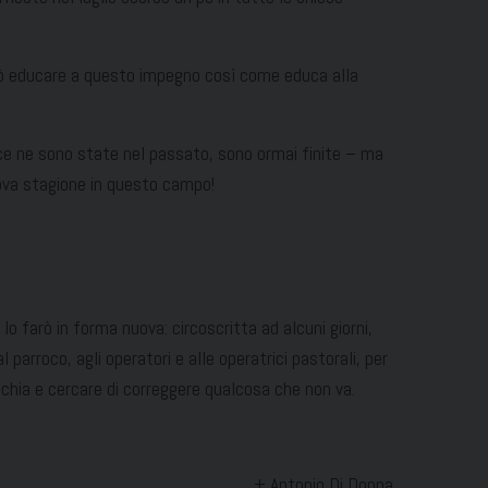
rò educare a questo impegno così come educa alla
 ce ne sono state nel passato, sono ormai finite – ma
nuova stagione in questo campo!
lo farò in forma nuova: circoscritta ad alcuni giorni,
parroco, agli operatori e alle operatrici pastorali, per
cchia e cercare di correggere qualcosa che non va.
+ Antonio Di Donna