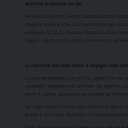
Anzitutto la relazione con Dio
Per molti osservatori, viviamo secondo quattro relazioni:
sbagliano anche le altre. Ecco perché propongo alla di
a pregare
» (
Lc
11,1) chiedono i discepoli a Gesù. Peri
pregare: una scuola di preghiera diocesana per ristabilir
La
«forma più alta della carità
» è l’impegno socio polit
La seconda relazione è con gli altri, soprattutto con i p
confundit
», espressione di san Paolo che significa «
La
perciò le Caritas, diocesana e parrocchiali, ad attivarsi 
Da troppo tempo i cattolici sono latitanti su questo f
quando è fatta bene, la politica, o l’impegno sociale i
Credo che sia ormai giunto il tempo – non solo per Acerr