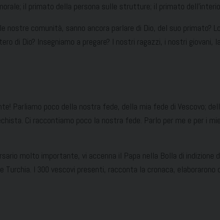
orale; il primato della persona sulle strutture; il primato dell’interior
a, le nostre comunità, sanno ancora parlare di Dio, del suo primato? 
ero di Dio? Insegniamo a pregare? I nostri ragazzi, i nostri giovani,
te! Parliamo poco della nostra fede, della mia fede di Vescovo; della
echista. Ci raccontiamo poco la nostra fede. Parlo per me e per i miei
sario molto importante, vi accenna il Papa nella Bolla di indizione de
ale Turchia. I 300 vescovi presenti, racconta la cronaca, elaboraron