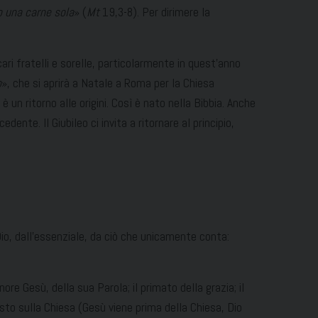
o una carne sola
» (
Mt
19,3-8). Per dirimere la
cari fratelli e sorelle, particolarmente in quest’anno
o
», che si aprirà a Natale a Roma per la Chiesa
 un ritorno alle origini. Così è nato nella Bibbia. Anche
cedente. Il Giubileo ci invita a ritornare al principio,
 Dio, dall’essenziale, da ciò che unicamente conta:
nore Gesù, della sua Parola; il primato della grazia; il
risto sulla Chiesa (Gesù viene prima della Chiesa, Dio