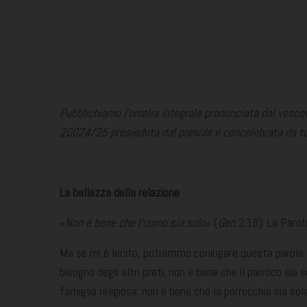
Pubblichiamo l’omelia integrale pronunciata dal vescov
20024/25 presieduta dal presule e concelebrata da tutt
La bellezza della relazione
«
Non è bene che l’uomo sia solo
» (
Gen
2,18). La Parol
Ma se mi è lecito, potremmo coniugare questa parola del
bisogno degli altri preti; non è bene che il parroco sia
famiglia religiosa; non è bene che la parrocchia sia sola