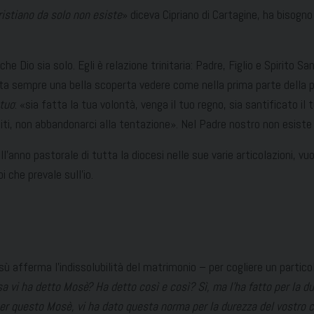
ristiano da solo non esiste
» diceva Cipriano di Cartagine, ha bisogno d
o sia solo. Egli è relazione trinitaria: Padre, Figlio e Spirito Santo
stata sempre una bella scoperta vedere come nella prima parte della p
tuo
: «sia fatta la tua volontà, venga il tuo regno, sia santificato 
biti, non abbandonarci alla tentazione». Nel Padre nostro non esiste né
ll’anno pastorale di tutta la diocesi nelle sue varie articolazioni, vu
i che prevale sull’io.
ù afferma l’indissolubilità del matrimonio – per cogliere un particol
a vi ha detto Mosè? Ha detto così e così? Sì, ma l’ha fatto per la d
per questo Mosè, vi ha dato questa norma per la durezza del vostro cuor