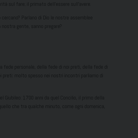
ità sul fare; il primato dell’essere sull’avere.
Lo cercano? Parlano di Dio le nostre assemblee
 la nostra gente, sanno pregare?
 fede personale, della fede di noi preti, della fede di
 preti: molto spesso nei nostri incontri parliamo di
l Giubileo: 1700 anni da quel Concilio, il primo della
o quello che tra qualche minuto, come ogni domenica,