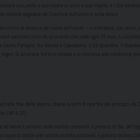
 lascerà suo padre e sua madre si unirà a sua moglie, e i due sarann
 alla volontà originaria del Creatore sull’uomo e sulla donna.
gini contro la durezza del cuore dell’uomo – ci interessa, cari amici, 
sarà caratterizzato da un evento che cade ogni 25 anni, il «
Giubile
a Santa Famiglia, tra Natale e Capodanno, il 29 dicembre. Il Giubileo è
e origini. Si azzerava tutto in Israele e si ritornava alla condizione pre
i alla fine della Messa, chiedo a tutti di ripartire dal principio, da
ia
» (
Mt
6,33).
e ad avere il primato nelle nostre comunità: il primato di Dio, del Sig
tà rispetto anche alle nostre attività pastorali; il primato di Gesù C