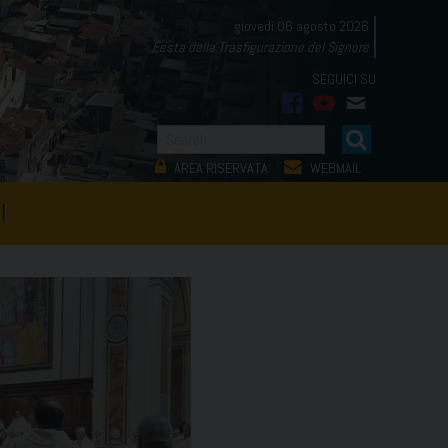
giovedì 06 agosto 2026
Festa della Trasfigurazione del Signore
facebook
youtube
mail
AREA RISERVATA
WEBMAIL
I