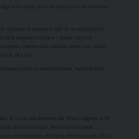
egli altri! «
Dove due o tre sono riuniti nel mio nome,
. Esistono le relazioni in Dio? Sì, la relazione ha il
iù bella preghiera cristiana – quella che ci ha
il tuo nome», mentre nella seconda parte il
noi
: «dacci
 l’io, né il mio.
ole essere perciò la manifestazione, l’epifania della
are. Di fronte alla domanda dei farisei il Signore offre
urezza del vostro cuore
». Bella la parola greca
e, ma al principio, all’origine della creazione, Dio, il