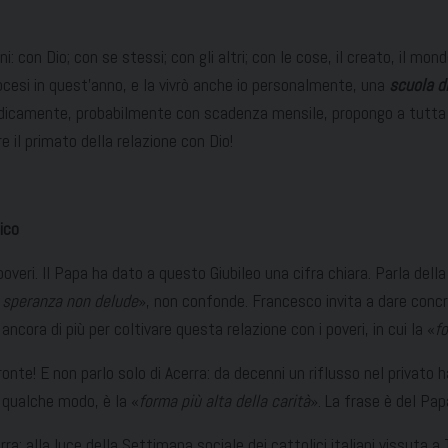
 con Dio; con se stessi; con gli altri; con le cose, il creato, il mond
ocesi in quest’anno, e la vivrò anche io personalmente, una
scuola d
odicamente, probabilmente con scadenza mensile, propongo a tutta la 
e il primato della relazione con Dio!
ico
overi. Il Papa ha dato a questo Giubileo una cifra chiara. Parla della s
 speranza non delude
», non confonde. Francesco invita a dare concret
ancora di più per coltivare questa relazione con i poveri, in cui la «
fo
ronte! E non parlo solo di Acerra: da decenni un riflusso nel privat
n qualche modo, è la «
forma più alta della carità
». La frase è del Pap
a: alla luce della Settimana sociale dei cattolici italiani vissuta a 