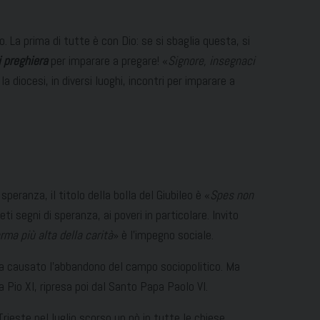
o. La prima di tutte è con Dio: se si sbaglia questa, si
i preghiera
per imparare a pregare! «
Signore, insegnaci
diocesi, in diversi luoghi, incontri per imparare a
peranza, il titolo della bolla del Giubileo è «
Spes non
i segni di speranza, ai poveri in particolare. Invito
rma più alta della carità
» è l’impegno sociale.
o ha causato l’abbandono del campo sociopolitico. Ma
a Pio XI, ripresa poi dal Santo Papa Paolo VI.
Trieste nel luglio scorso un pò in tutte le chiese