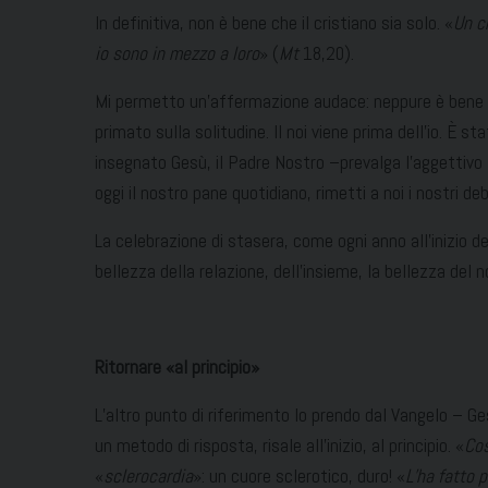
In definitiva, non è bene che il cristiano sia solo. «
Un c
io sono in mezzo a loro
» (
Mt
18,20).
Mi permetto un’affermazione audace: neppure è bene che Di
primato sulla solitudine. Il noi viene prima dell’io. È 
insegnato Gesù, il Padre Nostro –prevalga l’aggettivo
oggi il nostro pane quotidiano, rimetti a noi i nostri de
La celebrazione di stasera, come ogni anno all’inizio de
bellezza della relazione, dell’insieme, la bellezza del no
Ritornare «al principio
»
L’altro punto di riferimento lo prendo dal Vangelo – Ges
un metodo di risposta, risale all’inizio, al principio. «
Cos
«
sclerocardia
»: un cuore sclerotico, duro! «
L’ha fatto 