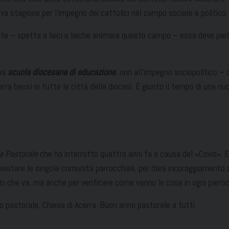
a stagione per l’impegno dei cattolici nel campo sociale e politico.
ente – spetta a laici e laiche animare questo campo – essa deve pe
una
scuola diocesana di educazione
, non all’impegno sociopolitico –
rra bensì in tutte le città della diocesi. È giunto il tempo di una 
ta Pastorale
che ho interrotto quattro anni fa a causa del «Covid». E 
visitare le singole comunità parrocchiali, per dare incoraggiamento al 
llo che va, ma anche per verificare come vanno le cose in ogni parro
 pastorale, Chiesa di Acerra. Buon anno pastorale a tutti.