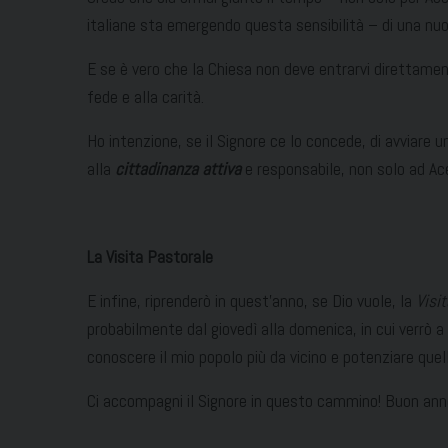
italiane sta emergendo questa sensibilità – di una nuov
E se è vero che la Chiesa non deve entrarvi direttam
fede e alla carità.
Ho intenzione, se il Signore ce lo concede, di avviare 
alla
cittadinanza attiva
e responsabile, non solo ad Ace
La Visita Pastorale
E infine, riprenderò in quest’anno, se Dio vuole, la
Visi
probabilmente dal giovedì alla domenica, in cui verrò a 
conoscere il mio popolo più da vicino e potenziare que
Ci accompagni il Signore in questo cammino! Buon anno