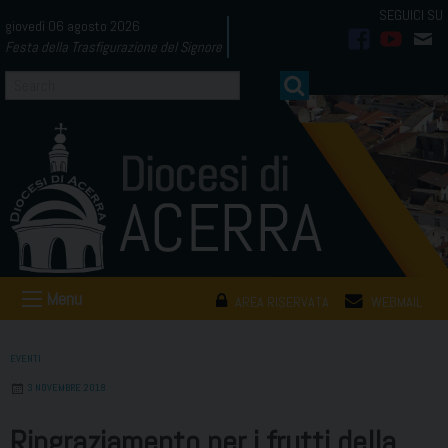
Skip
giovedì 06 agosto 2026
to
Festa della Trasfigurazione del Signore
facebook
youtub
mai
content
Menu
AREA RISERVATA
WEBMAIL
EVENTI
3 NOVEMBRE 2018
Ringraziamento per i frutti della