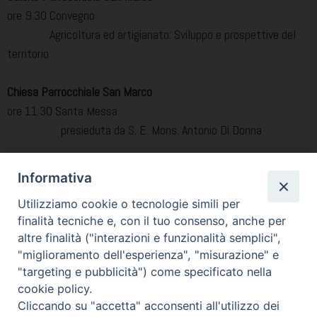
ore 9.30 Convegno
Agricoltura ed artigianato: Sviluppo e prospettive del
territorio
Chiesa Parrocchiale San Marco
ore 11.30 Santa Messa
presieduta da S. E. Mons. Antonio Di Donna
Piazza dell’Unificazione
Informativa
ore 12.30: Benedizione dei trattori e macchine agricole
Utilizziamo cookie o tecnologie simili per
ore 17.00: Apertura di stands con prodotti dell’agricoltura
finalità tecniche e, con il tuo consenso, anche per
locale
altre finalità ("interazioni e funzionalità semplici",
ore 19.30: Momento musicale
"miglioramento dell'esperienza", "misurazione" e
"targeting e pubblicità") come specificato nella
Condividi…
cookie policy.
Cliccando su "accetta" acconsenti all'utilizzo dei