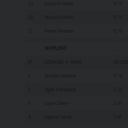
19
Esposito Giada
5,75
20
Misciuto Pietro
5,75
21
Perna Vanessa
5,75
SUPPLENTI
N°
COGNOME e NOME
ORTODO
1
Brasile Loredana
5,75
2
Diglio Francesca
5,25
3
Liguori Diana
3,00
4
Alighieri Dante
3,00