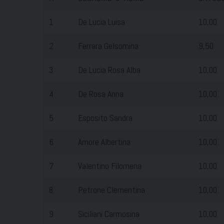
1
De Lucia Luisa
10,00
2
Ferrara Gelsomina
9,50
3
De Lucia Rosa Alba
10,00
4
De Rosa Anna
10,00
5
Esposito Sandra
10,00
6
Amore Albertina
10,00
7
Valentino Filomena
10,00
8
Petrone Clementina
10,00
9
Siciliani Carmosina
10,00