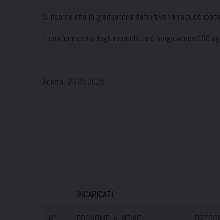
Si ricorda che la graduatoria definitiva verrà pubblicat
Il conferimento degli incarichi avrà luogo venerdì 30 ag
Acerra, 26.05.2025
INCARICATI
N°
COGNOME e NOME
ORTODO