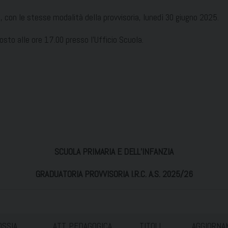
a, con le stesse modalità della provvisoria, lunedì 30 giugno 2025.
osto alle ore 17.00 presso l’Ufficio Scuola.
SCUOLA PRIMARIA E DELL’INFANZIA
GRADUATORIA PROVVISORIA I.R.C. A.S. 2025/26
SSIA
ATT. PEDAGOGICA
TITOLI
AGGIORNA