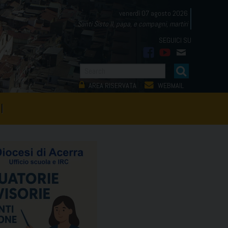
venerdì 07 agosto 2026
Santi Sisto II, papa, e compagni, martiri
facebook
youtube
mail
AREA RISERVATA
WEBMAIL
I