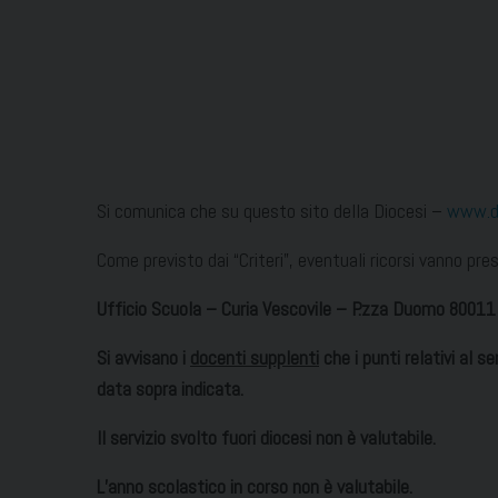
Si comunica che su questo sito della Diocesi –
www.di
Come previsto dai “Criteri”, eventuali ricorsi vanno pr
Ufficio Scuola – Curia Vescovile – P.zza Duomo 80011
Si avvisano i
docenti supplenti
che i punti relativi al s
data sopra indicata.
Il servizio svolto fuori diocesi non è valutabile.
L’anno scolastico in corso non è valutabile.