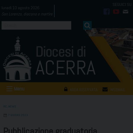
Skip
lunedì 10 agosto 2026
to
San Lorenzo, diacono e martire
facebook
youtub
mai
content
Menu
AREA RISERVATA
WEBMAIL
IRC
,
NEWS
7 GIUGNO 2023
Pubblicazione graduatoria