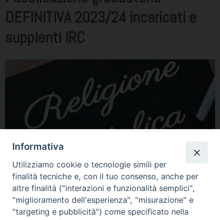
DEFINITIVA 2023/24 incaricati e
supplenti IRC
Informativa
Utilizziamo cookie o tecnologie simili per
finalità tecniche e, con il tuo consenso, anche per
Si comunica che su questo sito, al seguente
link
è pubblicata la graduatoria
altre finalità ("interazioni e funzionalità semplici",
definitiva per gli incarichi di Religione cattolica per l’a.s. 2023/24.
"miglioramento dell'esperienza", "misurazione" e
"targeting e pubblicità") come specificato nella
Condividi…