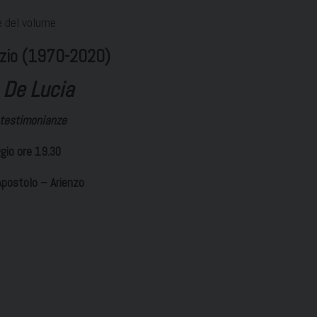
 del volume
ozio (1970-2020)
 De Lucia
 testimonianze
io ore 19.30
Apostolo – Arienzo