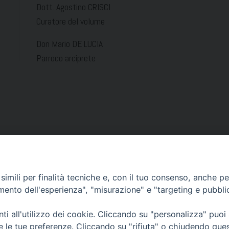
Dott. Agostino CRISCI
Curatore del volume
Don Mario DE LUCIA
Parroco arciprete
imili per finalità tecniche e, con il tuo consenso, anche per 
amento dell'esperienza", "misurazione" e "targeting e pubbli
Condividi…
i all'utilizzo dei cookie. Cliccando su "personalizza" puoi
re le tue preferenze. Cliccando su "rifiuta" o chiudendo que