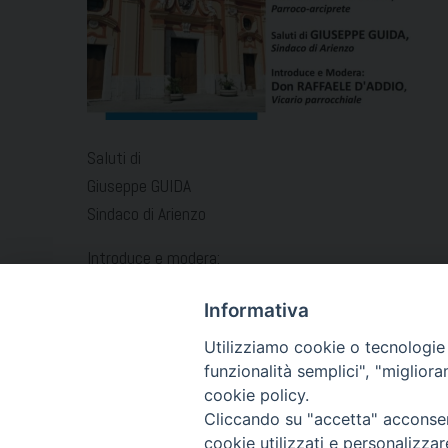
Saluti di
Giuseppe GUIDA
Sindaco di Arienzo
Introduce e modera:
Don Raffaele D’ADDIO
Informativa
Vicario parrocchiale
Utilizziamo cookie o tecnologie s
funzionalità semplici", "miglior
cookie policy.
Cliccando su "accetta" acconsent
cookie utilizzati e personalizza